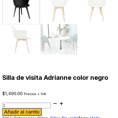
Silla de visita Adrianne color negro
$
1,490.00
Precios + IVA
Silla
de
Alternative:
Añadir al carrito
visita
Adrianne