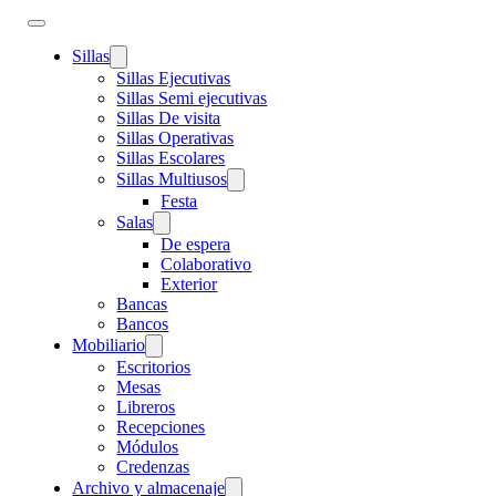
Sillas
Sillas Ejecutivas
Sillas Semi ejecutivas
Sillas De visita
Sillas Operativas
Sillas Escolares
Sillas Multiusos
Festa
Salas
De espera
Colaborativo
Exterior
Bancas
Bancos
Mobiliario
Escritorios
Mesas
Libreros
Recepciones
Módulos
Credenzas
Archivo y almacenaje