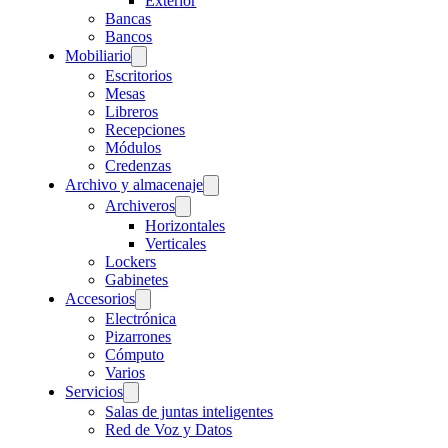
Exterior
Bancas
Bancos
Mobiliario
Escritorios
Mesas
Libreros
Recepciones
Módulos
Credenzas
Archivo y almacenaje
Archiveros
Horizontales
Verticales
Lockers
Gabinetes
Accesorios
Electrónica
Pizarrones
Cómputo
Varios
Servicios
Salas de juntas inteligentes
Red de Voz y Datos