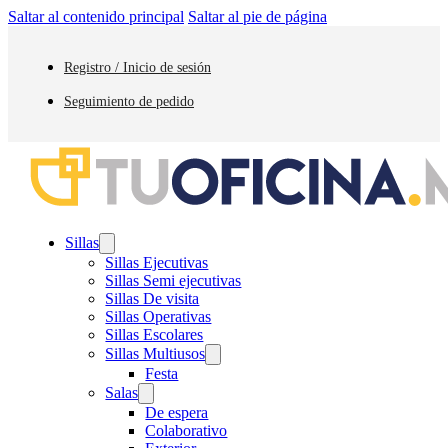
Saltar al contenido principal
Saltar al pie de página
Registro / Inicio de sesión
Seguimiento de pedido
Sillas
Sillas Ejecutivas
Sillas Semi ejecutivas
Sillas De visita
Sillas Operativas
Sillas Escolares
Sillas Multiusos
Festa
Salas
De espera
Colaborativo