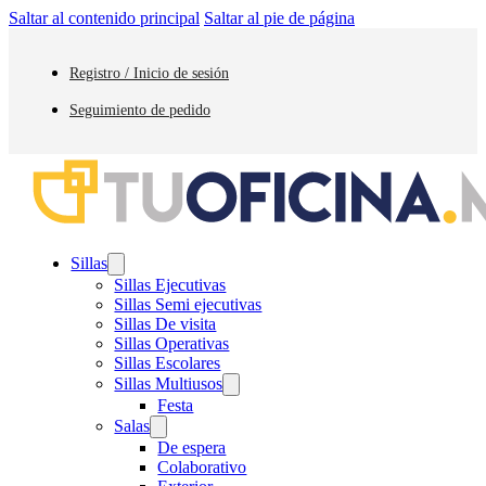
Saltar al contenido principal
Saltar al pie de página
Registro / Inicio de sesión
Seguimiento de pedido
Sillas
Sillas Ejecutivas
Sillas Semi ejecutivas
Sillas De visita
Sillas Operativas
Sillas Escolares
Sillas Multiusos
Festa
Salas
De espera
Colaborativo