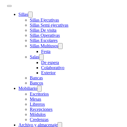
Sillas
Sillas Ejecutivas
Sillas Semi ejecutivas
Sillas De visita
Sillas Operativas
Sillas Escolares
Sillas Multiusos
Festa
Salas
De espera
Colaborativo
Exterior
Bancas
Bancos
Mobiliario
Escritorios
Mesas
Libreros
Recepciones
Módulos
Credenzas
Archivo y almacenaje