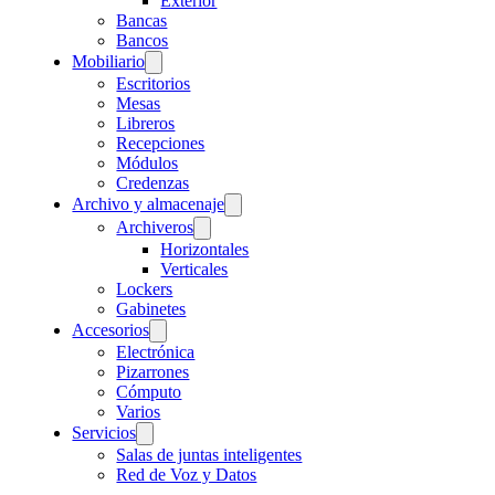
Exterior
Bancas
Bancos
Mobiliario
Escritorios
Mesas
Libreros
Recepciones
Módulos
Credenzas
Archivo y almacenaje
Archiveros
Horizontales
Verticales
Lockers
Gabinetes
Accesorios
Electrónica
Pizarrones
Cómputo
Varios
Servicios
Salas de juntas inteligentes
Red de Voz y Datos