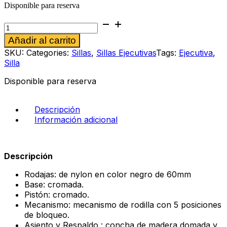
Disponible para reserva
Silla
ejecutiva
Alternative:
Añadir al carrito
Fortuna
cantidad
SKU:
Categories:
Sillas
,
Sillas Ejecutivas
Tags:
Ejecutiva
,
Silla
Disponible para reserva
Descripción
Información adicional
Descripción
Rodajas: de nylon en color negro de 60mm
Base: cromada.
Pistón: cromado.
Mecanismo: mecanismo de rodilla con 5 posiciones
de bloqueo.
Asiento y Respaldo : concha de madera domada y