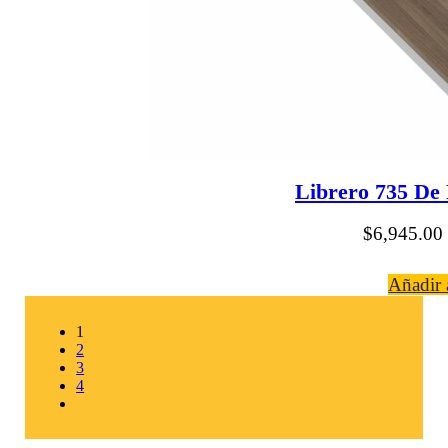
Librero 735 De 
$
6,945.00
Añadir a
1
2
3
4