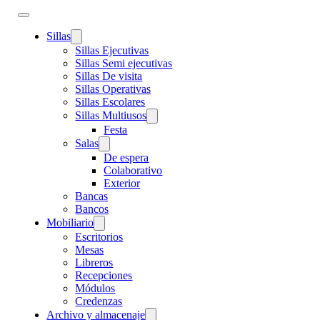
Sillas
Sillas Ejecutivas
Sillas Semi ejecutivas
Sillas De visita
Sillas Operativas
Sillas Escolares
Sillas Multiusos
Festa
Salas
De espera
Colaborativo
Exterior
Bancas
Bancos
Mobiliario
Escritorios
Mesas
Libreros
Recepciones
Módulos
Credenzas
Archivo y almacenaje