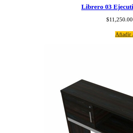
Librero 03 Ejecut
$
11,250.00
Añadir a