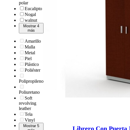
polar
Eucalipto
Nogal
walnut
Mostrar 4
más
Amarillo
Malla
Metal
Piel
Plástico
Poliéster
Polipropileno
Poliuretano
Soft
revolving
leather
Tela
Vinyl
Mostrar 5
Librero Con Puerta 