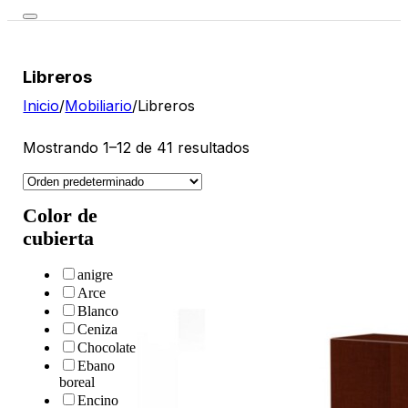
Libreros
Inicio
/
Mobiliario
/
Libreros
Mostrando 1–12 de 41 resultados
Color de
cubierta
anigre
Arce
Blanco
Ceniza
Chocolate
Ebano
boreal
Encino