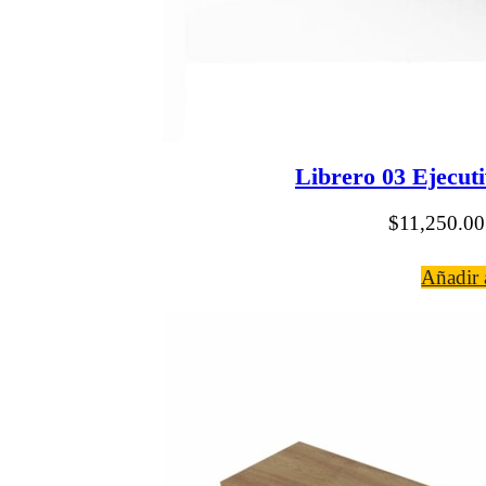
Librero 03 Ejecut
$
11,250.00
Añadir a