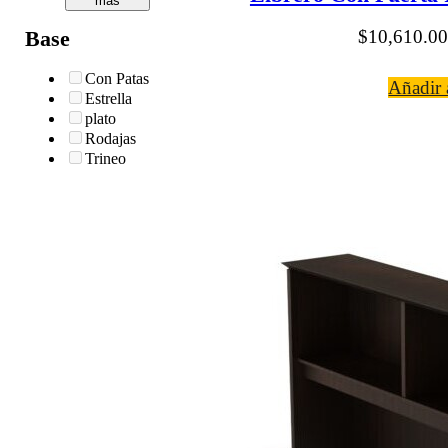
más
$
10,610.00
Base
Con Patas
Añadir a
Estrella
plato
Rodajas
Trineo