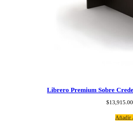
Librero Premium Sobre Cred
$
13,915.00
Añadir a