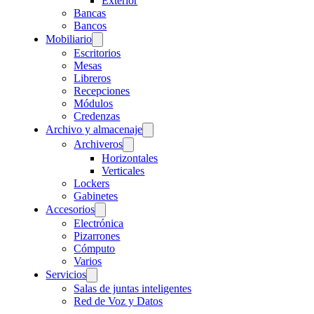
Exterior
Bancas
Bancos
Mobiliario
Escritorios
Mesas
Libreros
Recepciones
Módulos
Credenzas
Archivo y almacenaje
Archiveros
Horizontales
Verticales
Lockers
Gabinetes
Accesorios
Electrónica
Pizarrones
Cómputo
Varios
Servicios
Salas de juntas inteligentes
Red de Voz y Datos