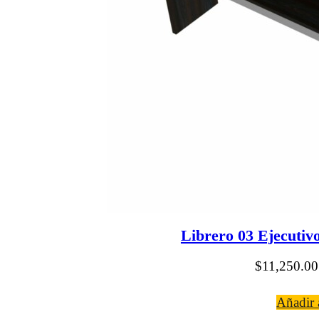
Librero 03 Ejecutiv
$
11,250.00
Añadir a