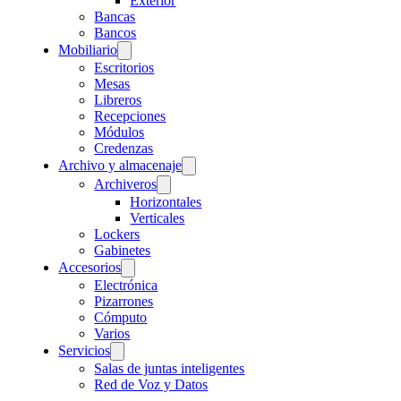
Exterior
Bancas
Bancos
Mobiliario
Escritorios
Mesas
Libreros
Recepciones
Módulos
Credenzas
Archivo y almacenaje
Archiveros
Horizontales
Verticales
Lockers
Gabinetes
Accesorios
Electrónica
Pizarrones
Cómputo
Varios
Servicios
Salas de juntas inteligentes
Red de Voz y Datos