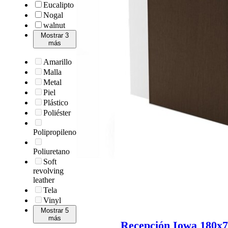
Eucalipto
Nogal
walnut
Mostrar 3
más
Amarillo
Malla
Metal
Piel
Plástico
Poliéster
Polipropileno
Poliuretano
Soft
revolving
leather
Tela
Vinyl
Mostrar 5
más
Recepción Iowa 180x7