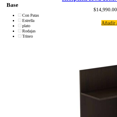
Base
$
14,990.00
Con Patas
Estrella
Añadir a
plato
Rodajas
Trineo