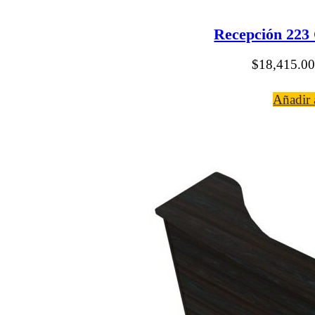
Recepción 223 
$
18,415.00
Añadir a