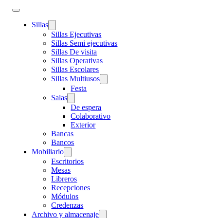
Sillas
Sillas Ejecutivas
Sillas Semi ejecutivas
Sillas De visita
Sillas Operativas
Sillas Escolares
Sillas Multiusos
Festa
Salas
De espera
Colaborativo
Exterior
Bancas
Bancos
Mobiliario
Escritorios
Mesas
Libreros
Recepciones
Módulos
Credenzas
Archivo y almacenaje