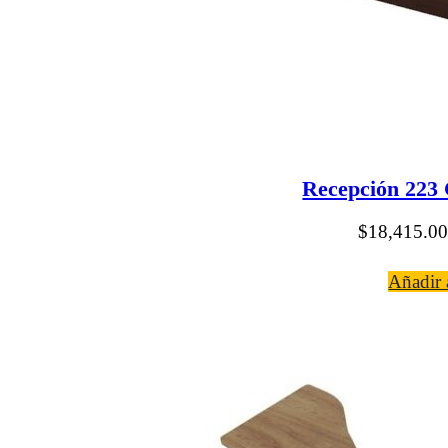
Recepción 223 
$
18,415.00
Añadir a