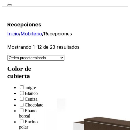
Recepciones
Inicio
/
Mobiliario
/
Recepciones
Mostrando 1–12 de 23 resultados
Color de
cubierta
anigre
Blanco
Ceniza
Chocolate
Ebano
boreal
Encino
polar