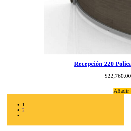
Recepción 220 Polic
$
22,760.00
Añadir a
1
2