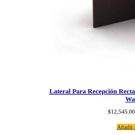
Lateral Para Recepción Rect
Wa
$
12,545.00
Añadir a