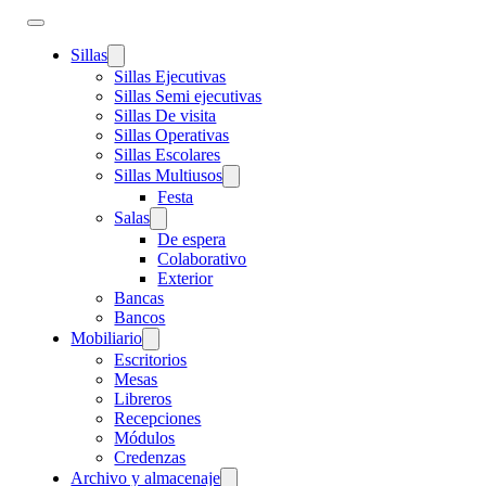
Sillas
Sillas Ejecutivas
Sillas Semi ejecutivas
Sillas De visita
Sillas Operativas
Sillas Escolares
Sillas Multiusos
Festa
Salas
De espera
Colaborativo
Exterior
Bancas
Bancos
Mobiliario
Escritorios
Mesas
Libreros
Recepciones
Módulos
Credenzas
Archivo y almacenaje