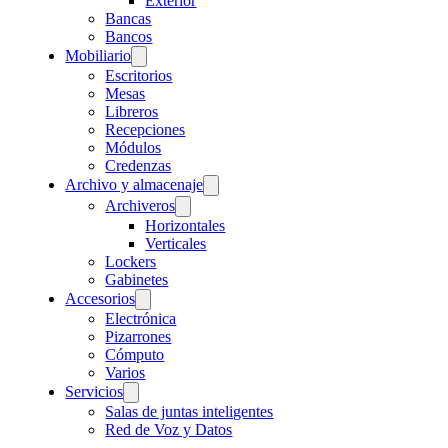
Exterior
Bancas
Bancos
Mobiliario
Escritorios
Mesas
Libreros
Recepciones
Módulos
Credenzas
Archivo y almacenaje
Archiveros
Horizontales
Verticales
Lockers
Gabinetes
Accesorios
Electrónica
Pizarrones
Cómputo
Varios
Servicios
Salas de juntas inteligentes
Red de Voz y Datos