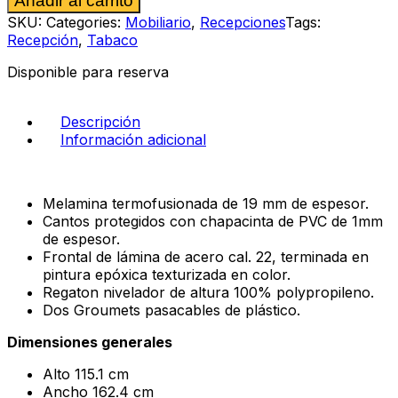
Añadir al carrito
color
chocolate
SKU:
Categories:
Mobiliario
,
Recepciones
Tags:
cantidad
Recepción
,
Tabaco
Disponible para reserva
Descripción
Información adicional
Melamina termofusionada de 19 mm de espesor.
Cantos protegidos con chapacinta de PVC de 1mm
de espesor.
Frontal de lámina de acero cal. 22, terminada en
pintura epóxica texturizada en color.
Regaton nivelador de altura 100% polypropileno.
Dos Groumets pasacables de plástico.
Dimensiones generales
Alto 115.1 cm
Ancho 162.4 cm