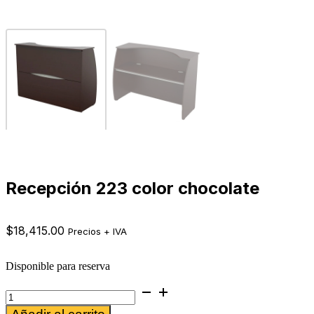
Recepción 223 color chocolate
$
18,415.00
Precios + IVA
Disponible para reserva
Recepción
223
Alternative: