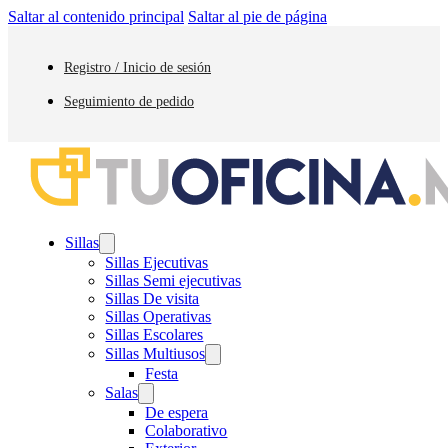
Saltar al contenido principal
Saltar al pie de página
Registro / Inicio de sesión
Seguimiento de pedido
Sillas
Sillas Ejecutivas
Sillas Semi ejecutivas
Sillas De visita
Sillas Operativas
Sillas Escolares
Sillas Multiusos
Festa
Salas
De espera
Colaborativo