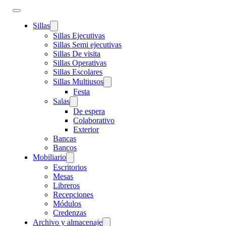
Sillas
Sillas Ejecutivas
Sillas Semi ejecutivas
Sillas De visita
Sillas Operativas
Sillas Escolares
Sillas Multiusos
Festa
Salas
De espera
Colaborativo
Exterior
Bancas
Bancos
Mobiliario
Escritorios
Mesas
Libreros
Recepciones
Módulos
Credenzas
Archivo y almacenaje