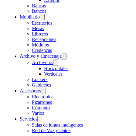
Exterior
Bancas
Bancos
Mobiliario
Escritorios
Mesas
Libreros
Recepciones
Módulos
Credenzas
Archivo y almacenaje
Archiveros
Horizontales
Verticales
Lockers
Gabinetes
Accesorios
Electrónica
Pizarrones
Cómputo
Varios
Servicios
Salas de juntas inteligentes
Red de Voz y Datos