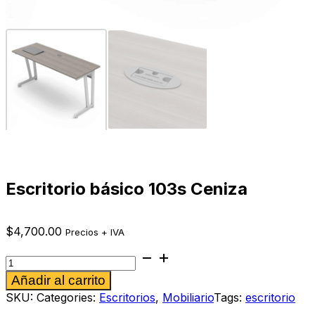
Escritorio básico 103s Ceniza
$
4,700.00
Precios + IVA
Escritorio
básico
Alternative:
Añadir al carrito
103s
Ceniza
SKU:
Categories:
Escritorios
,
Mobiliario
Tags:
escritorio
cantidad