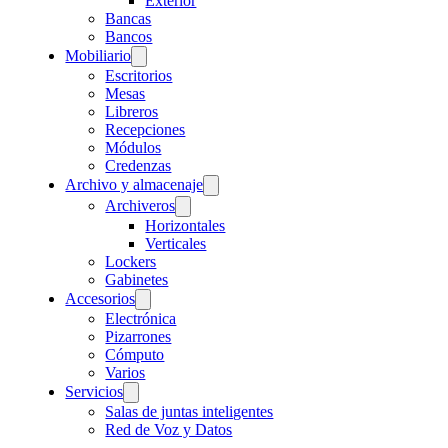
Exterior
Bancas
Bancos
Mobiliario
Escritorios
Mesas
Libreros
Recepciones
Módulos
Credenzas
Archivo y almacenaje
Archiveros
Horizontales
Verticales
Lockers
Gabinetes
Accesorios
Electrónica
Pizarrones
Cómputo
Varios
Servicios
Salas de juntas inteligentes
Red de Voz y Datos