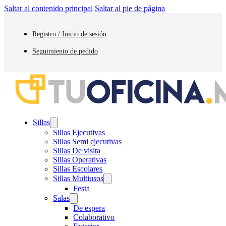
Saltar al contenido principal
Saltar al pie de página
Registro / Inicio de sesión
Seguimiento de pedido
Sillas
Sillas Ejecutivas
Sillas Semi ejecutivas
Sillas De visita
Sillas Operativas
Sillas Escolares
Sillas Multiusos
Festa
Salas
De espera
Colaborativo