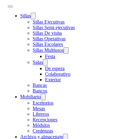
Sillas
Sillas Ejecutivas
Sillas Semi ejecutivas
Sillas De visita
Sillas Operativas
Sillas Escolares
Sillas Multiusos
Festa
Salas
De espera
Colaborativo
Exterior
Bancas
Bancos
Mobiliario
Escritorios
Mesas
Libreros
Recepciones
Módulos
Credenzas
Archivo y almacenaje