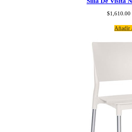
Silla De Visita 
$
1,610.00
Añadir a