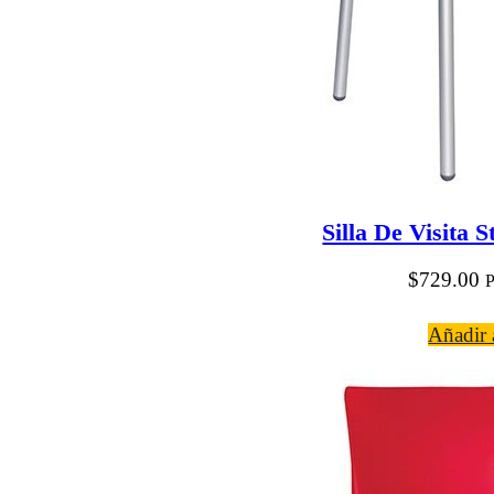
Silla De Visita 
$
729.00
P
Añadir a