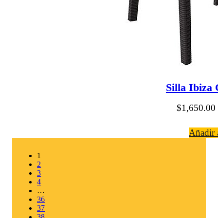
Silla Ibiza
$
1,650.00
Añadir a
1
2
3
4
…
36
37
38