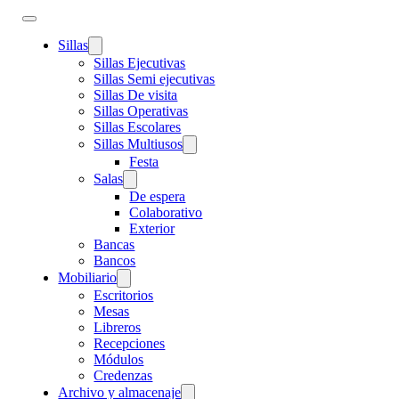
Sillas
Sillas Ejecutivas
Sillas Semi ejecutivas
Sillas De visita
Sillas Operativas
Sillas Escolares
Sillas Multiusos
Festa
Salas
De espera
Colaborativo
Exterior
Bancas
Bancos
Mobiliario
Escritorios
Mesas
Libreros
Recepciones
Módulos
Credenzas
Archivo y almacenaje