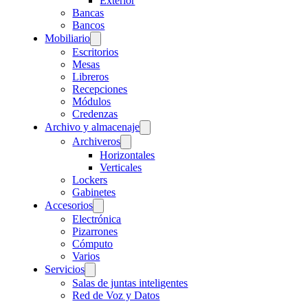
Exterior
Bancas
Bancos
Mobiliario
Escritorios
Mesas
Libreros
Recepciones
Módulos
Credenzas
Archivo y almacenaje
Archiveros
Horizontales
Verticales
Lockers
Gabinetes
Accesorios
Electrónica
Pizarrones
Cómputo
Varios
Servicios
Salas de juntas inteligentes
Red de Voz y Datos