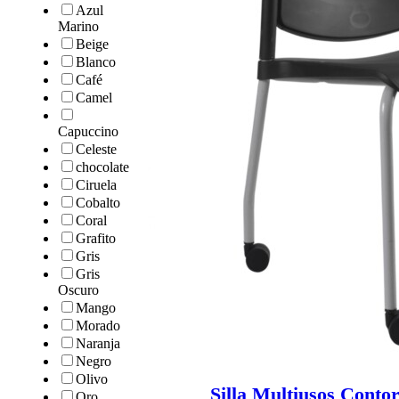
Azul
Marino
Beige
Blanco
Café
Camel
Capuccino
Celeste
chocolate
Ciruela
Cobalto
Coral
Grafito
Gris
Gris
Oscuro
Mango
Morado
Naranja
Negro
Olivo
Silla Multiusos Cont
Oro