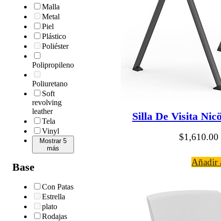
Malla
Metal
Piel
Plástico
Poliéster
Polipropileno
Poliuretano
Soft
revolving
leather
Silla De Visita Ni
Tela
Vinyl
$
1,610.00
Mostrar 5
más
Añadir a
Base
Con Patas
Estrella
plato
Rodajas