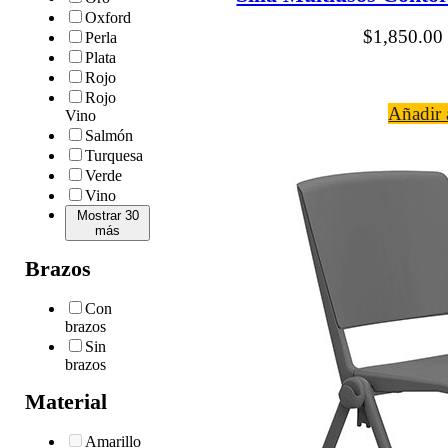
Oxford
$
1,850.00
Perla
Plata
Rojo
Rojo
Añadir a
Vino
Salmón
Turquesa
Verde
Vino
Mostrar 30
más
Brazos
Con
brazos
Sin
brazos
Material
Amarillo