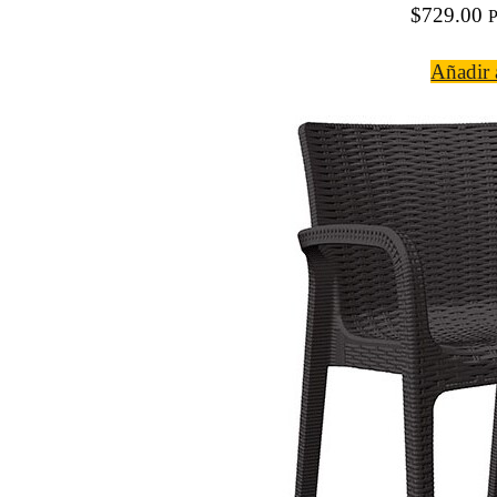
$
729.00
P
Añadir a