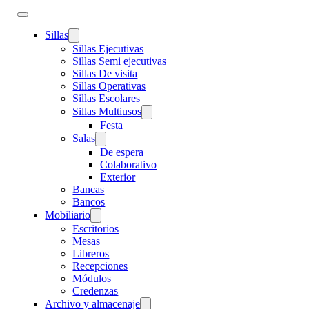
Sillas
Sillas Ejecutivas
Sillas Semi ejecutivas
Sillas De visita
Sillas Operativas
Sillas Escolares
Sillas Multiusos
Festa
Salas
De espera
Colaborativo
Exterior
Bancas
Bancos
Mobiliario
Escritorios
Mesas
Libreros
Recepciones
Módulos
Credenzas
Archivo y almacenaje