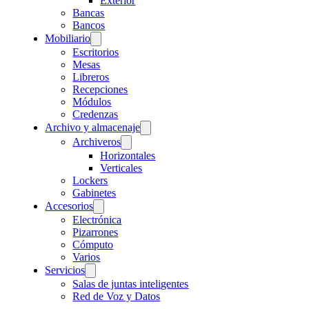
Exterior
Bancas
Bancos
Mobiliario
Escritorios
Mesas
Libreros
Recepciones
Módulos
Credenzas
Archivo y almacenaje
Archiveros
Horizontales
Verticales
Lockers
Gabinetes
Accesorios
Electrónica
Pizarrones
Cómputo
Varios
Servicios
Salas de juntas inteligentes
Red de Voz y Datos