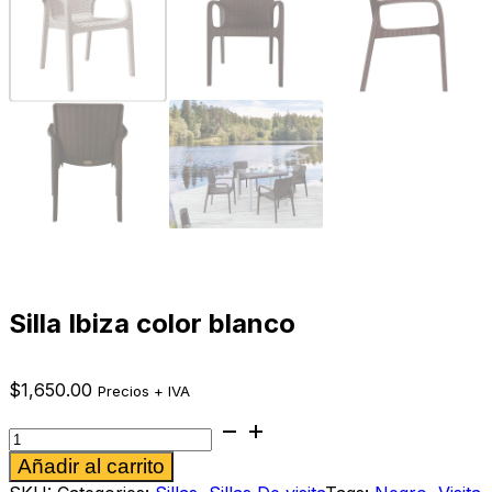
Silla Ibiza color blanco
$
1,650.00
Precios + IVA
Silla
Ibiza
Alternative:
Añadir al carrito
color
blanco