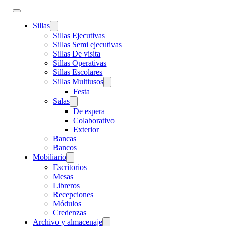
Sillas
Sillas Ejecutivas
Sillas Semi ejecutivas
Sillas De visita
Sillas Operativas
Sillas Escolares
Sillas Multiusos
Festa
Salas
De espera
Colaborativo
Exterior
Bancas
Bancos
Mobiliario
Escritorios
Mesas
Libreros
Recepciones
Módulos
Credenzas
Archivo y almacenaje