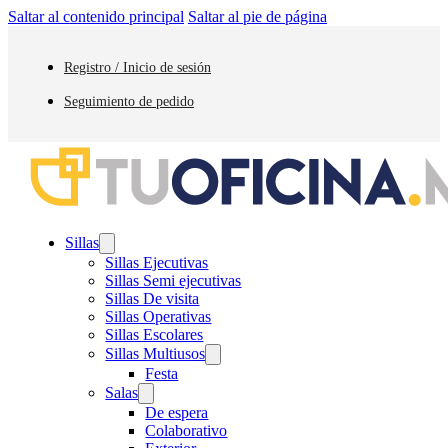
Saltar al contenido principal
Saltar al pie de página
Registro / Inicio de sesión
Seguimiento de pedido
Sillas
Sillas Ejecutivas
Sillas Semi ejecutivas
Sillas De visita
Sillas Operativas
Sillas Escolares
Sillas Multiusos
Festa
Salas
De espera
Colaborativo