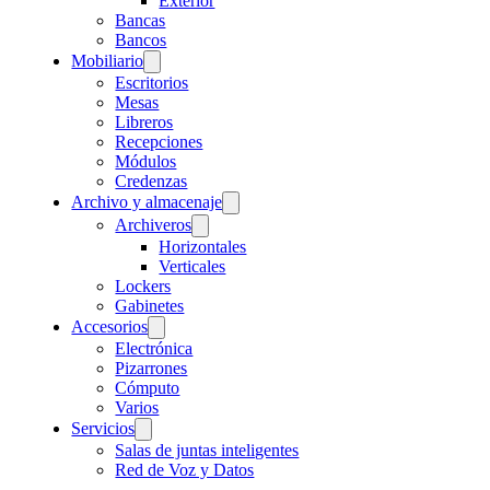
Exterior
Bancas
Bancos
Mobiliario
Escritorios
Mesas
Libreros
Recepciones
Módulos
Credenzas
Archivo y almacenaje
Archiveros
Horizontales
Verticales
Lockers
Gabinetes
Accesorios
Electrónica
Pizarrones
Cómputo
Varios
Servicios
Salas de juntas inteligentes
Red de Voz y Datos