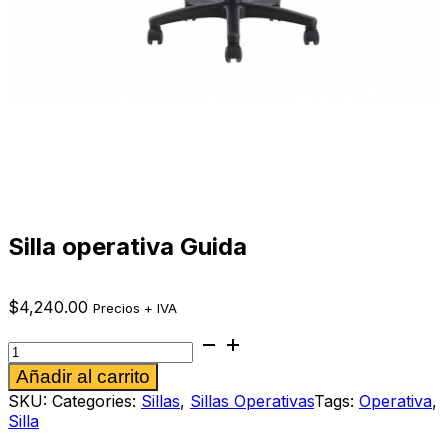
Silla operativa Guida
$
4,240.00
Precios + IVA
Silla
operativa
Alternative:
Añadir al carrito
Guida
cantidad
SKU:
Categories:
Sillas
,
Sillas Operativas
Tags:
Operativa
,
Silla