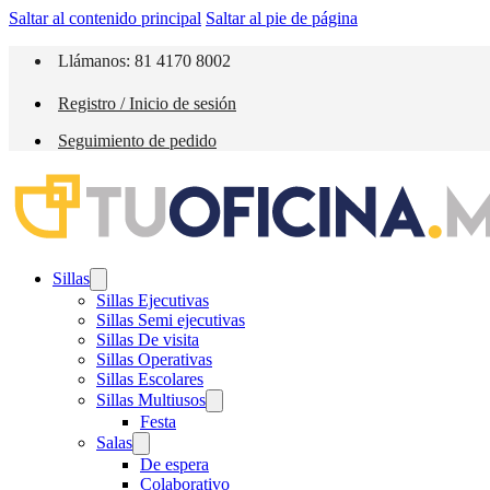
Saltar al contenido principal
Saltar al pie de página
Llámanos: 81 4170 8002
Registro / Inicio de sesión
Seguimiento de pedido
Sillas
Sillas Ejecutivas
Sillas Semi ejecutivas
Sillas De visita
Sillas Operativas
Sillas Escolares
Sillas Multiusos
Festa
Salas
De espera
Colaborativo