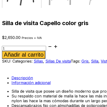
Silla de visita Capello color gris
$
2,650.00
Precios + IVA
Silla
de
Alternative:
Añadir al carrito
visita
Capello
SKU:
Categories:
Sillas
,
Sillas De visita
Tags:
Gris
,
Silla
,
Vis
color
gris
cantidad
Descripción
Información adicional
Silla de visita que posee un diseño moderno que pro
Su respaldo con material de malla la hace las más i
nylon las hace la mas cómodas durante un largo per
Descansabrazos fijo con almohadillas de polipropile