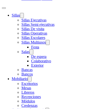
Sillas
Sillas Ejecutivas
Sillas Semi ejecutivas
Sillas De visita
Sillas Operativas
Sillas Escolares
Sillas Multiusos
Festa
Salas
De espera
Colaborativo
Exterior
Bancas
Bancos
Mobiliario
Escritorios
Mesas
Libreros
Recepciones
Módulos
Credenzas