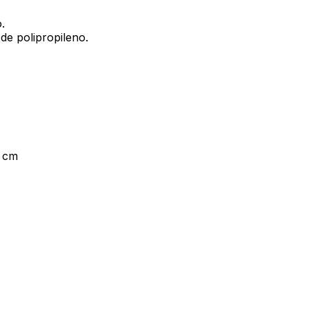
.
e polipropileno.
6 cm