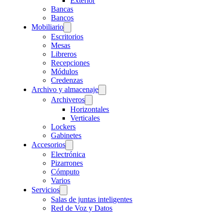
Exterior
Bancas
Bancos
Mobiliario
Escritorios
Mesas
Libreros
Recepciones
Módulos
Credenzas
Archivo y almacenaje
Archiveros
Horizontales
Verticales
Lockers
Gabinetes
Accesorios
Electrónica
Pizarrones
Cómputo
Varios
Servicios
Salas de juntas inteligentes
Red de Voz y Datos