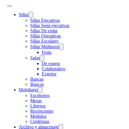
Sillas
Sillas Ejecutivas
Sillas Semi ejecutivas
Sillas De visita
Sillas Operativas
Sillas Escolares
Sillas Multiusos
Festa
Salas
De espera
Colaborativo
Exterior
Bancas
Bancos
Mobiliario
Escritorios
Mesas
Libreros
Recepciones
Módulos
Credenzas
Archivo y almacenaje