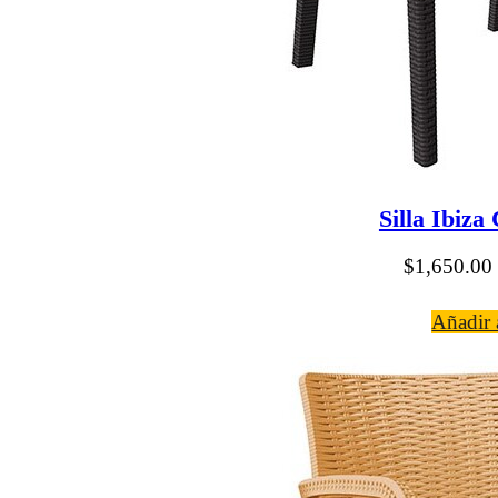
Silla Ibiza
$
1,650.00
Añadir a