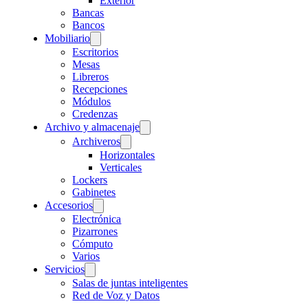
Exterior
Bancas
Bancos
Mobiliario
Escritorios
Mesas
Libreros
Recepciones
Módulos
Credenzas
Archivo y almacenaje
Archiveros
Horizontales
Verticales
Lockers
Gabinetes
Accesorios
Electrónica
Pizarrones
Cómputo
Varios
Servicios
Salas de juntas inteligentes
Red de Voz y Datos