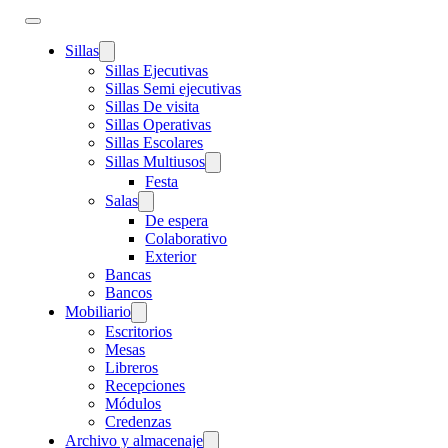
Sillas
Sillas Ejecutivas
Sillas Semi ejecutivas
Sillas De visita
Sillas Operativas
Sillas Escolares
Sillas Multiusos
Festa
Salas
De espera
Colaborativo
Exterior
Bancas
Bancos
Mobiliario
Escritorios
Mesas
Libreros
Recepciones
Módulos
Credenzas
Archivo y almacenaje