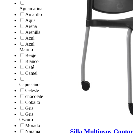
Aguamarina
Amarillo
Aqua
Arena
Arenilla
Azul
Azul
Marino
Beige
Blanco
Café
Camel
Capuccino
Celeste
chocolate
Cobalto
Gris
Gris
Oscuro
Morado
Silla Multiusos Cont
Naranja