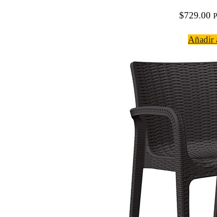
$
729.00
P
Añadir a