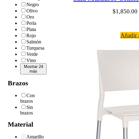
Negro
Olivo
$
1,850.00
Oro
Perla
Plata
Añadir a
Rojo
Salmón
Turquesa
Verde
Vino
Mostrar 24
más
Brazos
Con
brazos
Sin
brazos
Material
Amarillo