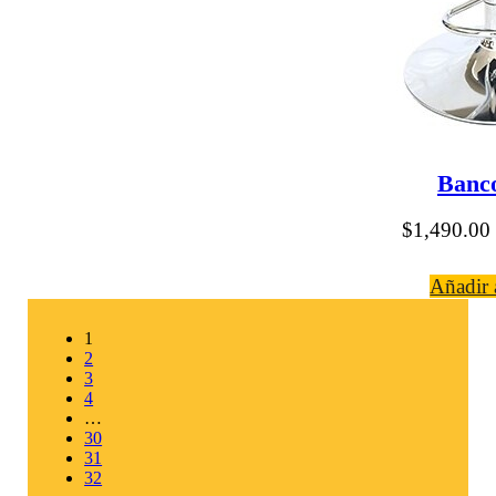
Banco
$
1,490.00
Añadir a
1
2
3
4
…
30
31
32