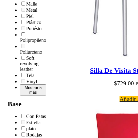
Malla
Metal
Piel
Plástico
Poliéster
Polipropileno
Poliuretano
Soft
revolving
leather
Silla De Visita 
Tela
Vinyl
$
729.00
P
Mostrar 5
más
Añadir a
Base
Con Patas
Estrella
plato
Rodajas