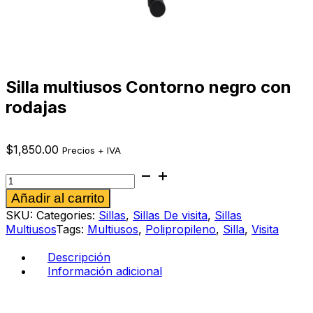
Silla multiusos Contorno negro con
rodajas
$
1,850.00
Precios + IVA
Silla
multiusos
Alternative:
Añadir al carrito
Contorno
negro
SKU:
Categories:
Sillas
,
Sillas De visita
,
Sillas
con
Multiusos
Tags:
Multiusos
,
Polipropileno
,
Silla
,
Visita
rodajas
cantidad
Descripción
Información adicional