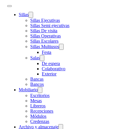
Sillas
Sillas Ejecutivas
Sillas Semi ejecutivas
Sillas De visita
Sillas Operativas
Sillas Escolares
Sillas Multiusos
Festa
Salas
De espera
Colaborativo
Exterior
Bancas
Bancos
Mobiliario
Escritorios
Mesas
Libreros
Recepciones
Módulos
Credenzas
Archivo y almacenaje