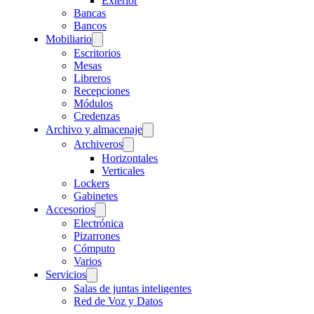
Exterior
Bancas
Bancos
Mobiliario
Escritorios
Mesas
Libreros
Recepciones
Módulos
Credenzas
Archivo y almacenaje
Archiveros
Horizontales
Verticales
Lockers
Gabinetes
Accesorios
Electrónica
Pizarrones
Cómputo
Varios
Servicios
Salas de juntas inteligentes
Red de Voz y Datos