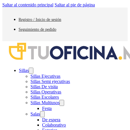
Saltar al contenido principal
Saltar al pie de página
Registro / Inicio de sesión
Seguimiento de pedido
Sillas
Sillas Ejecutivas
Sillas Semi ejecutivas
Sillas De visita
Sillas Operativas
Sillas Escolares
Sillas Multiusos
Festa
Salas
De espera
Colaborativo