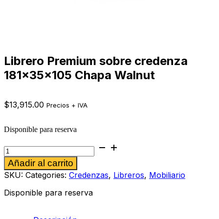
Librero Premium sobre credenza
181x35x105 Chapa Walnut
$
13,915.00
Precios + IVA
Disponible para reserva
Librero
Premium
Alternative:
Añadir al carrito
sobre
credenza
SKU:
Categories:
Credenzas
,
Libreros
,
Mobiliario
181x35x105
Chapa
Disponible para reserva
Walnut
cantidad