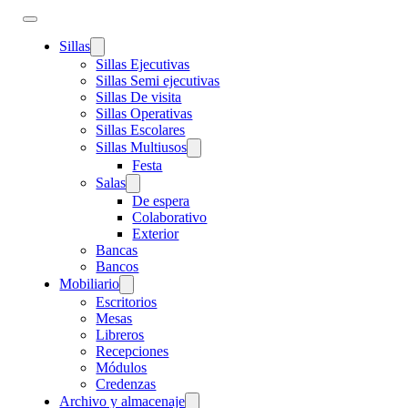
Sillas
Sillas Ejecutivas
Sillas Semi ejecutivas
Sillas De visita
Sillas Operativas
Sillas Escolares
Sillas Multiusos
Festa
Salas
De espera
Colaborativo
Exterior
Bancas
Bancos
Mobiliario
Escritorios
Mesas
Libreros
Recepciones
Módulos
Credenzas
Archivo y almacenaje