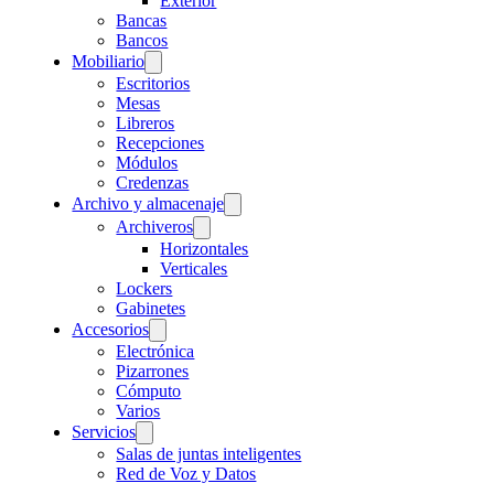
Exterior
Bancas
Bancos
Mobiliario
Escritorios
Mesas
Libreros
Recepciones
Módulos
Credenzas
Archivo y almacenaje
Archiveros
Horizontales
Verticales
Lockers
Gabinetes
Accesorios
Electrónica
Pizarrones
Cómputo
Varios
Servicios
Salas de juntas inteligentes
Red de Voz y Datos