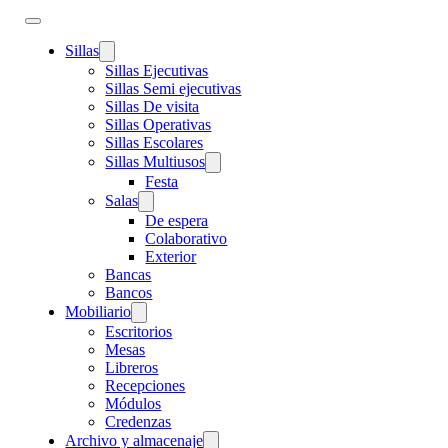
Sillas
Sillas Ejecutivas
Sillas Semi ejecutivas
Sillas De visita
Sillas Operativas
Sillas Escolares
Sillas Multiusos
Festa
Salas
De espera
Colaborativo
Exterior
Bancas
Bancos
Mobiliario
Escritorios
Mesas
Libreros
Recepciones
Módulos
Credenzas
Archivo y almacenaje