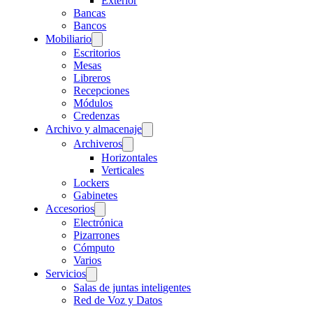
Exterior
Bancas
Bancos
Mobiliario
Escritorios
Mesas
Libreros
Recepciones
Módulos
Credenzas
Archivo y almacenaje
Archiveros
Horizontales
Verticales
Lockers
Gabinetes
Accesorios
Electrónica
Pizarrones
Cómputo
Varios
Servicios
Salas de juntas inteligentes
Red de Voz y Datos