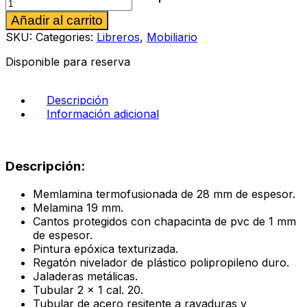
03
Alternative:
Añadir al carrito
ejecutivo
color
SKU:
Categories:
Libreros
,
Mobiliario
encino
polar
Disponible para reserva
cantidad
Descripción
Información adicional
Descripción:
Memlamina termofusionada de 28 mm de espesor.
Melamina 19 mm.
Cantos protegidos con chapacinta de pvc de 1 mm
de espesor.
Pintura epóxica texturizada.
Regatón nivelador de plástico polipropileno duro.
Jaladeras metálicas.
Tubular 2 x 1 cal. 20.
Tubular de acero resitente a rayaduras y