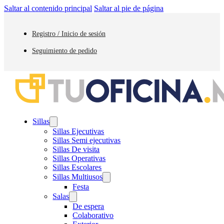
Saltar al contenido principal
Saltar al pie de página
Registro / Inicio de sesión
Seguimiento de pedido
Sillas
Sillas Ejecutivas
Sillas Semi ejecutivas
Sillas De visita
Sillas Operativas
Sillas Escolares
Sillas Multiusos
Festa
Salas
De espera
Colaborativo