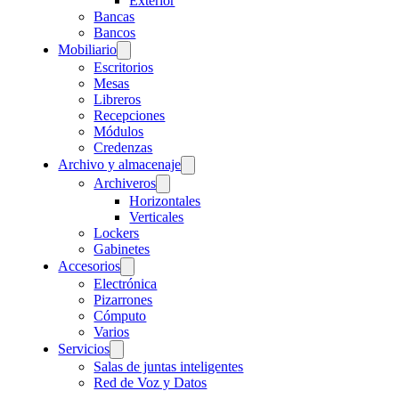
Exterior
Bancas
Bancos
Mobiliario
Escritorios
Mesas
Libreros
Recepciones
Módulos
Credenzas
Archivo y almacenaje
Archiveros
Horizontales
Verticales
Lockers
Gabinetes
Accesorios
Electrónica
Pizarrones
Cómputo
Varios
Servicios
Salas de juntas inteligentes
Red de Voz y Datos