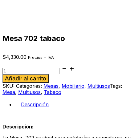
Mesa 702 tabaco
$
4,330.00
Precios + IVA
Mesa
702
Alternative:
Añadir al carrito
tabaco
cantidad
SKU:
Categories:
Mesas
,
Mobiliario
,
Multiusos
Tags:
Mesa
,
Multiusos
,
Tabaco
Descripción
Descripción:
La Mesa 702 es ideal para cafeterías y comedores, su