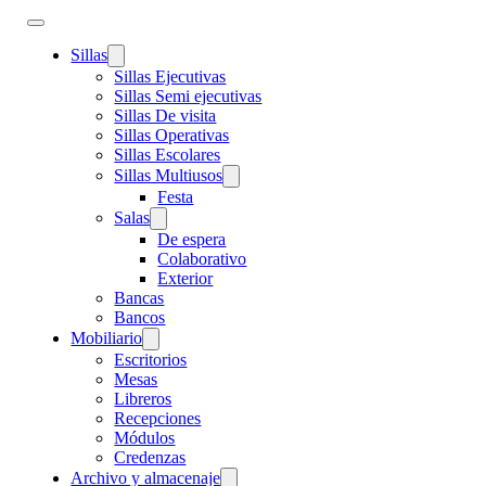
Sillas
Sillas Ejecutivas
Sillas Semi ejecutivas
Sillas De visita
Sillas Operativas
Sillas Escolares
Sillas Multiusos
Festa
Salas
De espera
Colaborativo
Exterior
Bancas
Bancos
Mobiliario
Escritorios
Mesas
Libreros
Recepciones
Módulos
Credenzas
Archivo y almacenaje