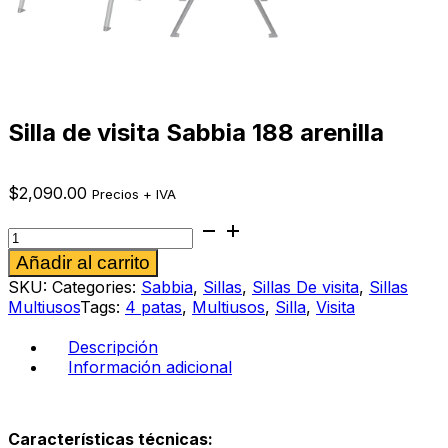
Silla de visita Sabbia 188 arenilla
$
2,090.00
Precios + IVA
Silla
de
Alternative:
Añadir al carrito
visita
Sabbia
SKU:
Categories:
Sabbia
,
Sillas
,
Sillas De visita
,
Sillas
188
Multiusos
Tags:
4 patas
,
Multiusos
,
Silla
,
Visita
arenilla
cantidad
Descripción
Información adicional
Características técnicas: