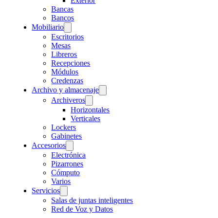
Exterior
Bancas
Bancos
Mobiliario
Escritorios
Mesas
Libreros
Recepciones
Módulos
Credenzas
Archivo y almacenaje
Archiveros
Horizontales
Verticales
Lockers
Gabinetes
Accesorios
Electrónica
Pizarrones
Cómputo
Varios
Servicios
Salas de juntas inteligentes
Red de Voz y Datos