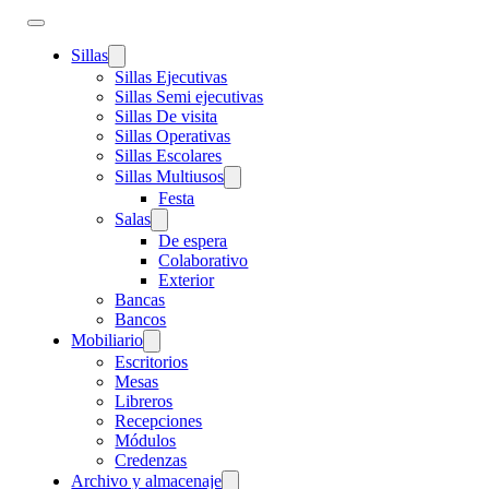
Sillas
Sillas Ejecutivas
Sillas Semi ejecutivas
Sillas De visita
Sillas Operativas
Sillas Escolares
Sillas Multiusos
Festa
Salas
De espera
Colaborativo
Exterior
Bancas
Bancos
Mobiliario
Escritorios
Mesas
Libreros
Recepciones
Módulos
Credenzas
Archivo y almacenaje