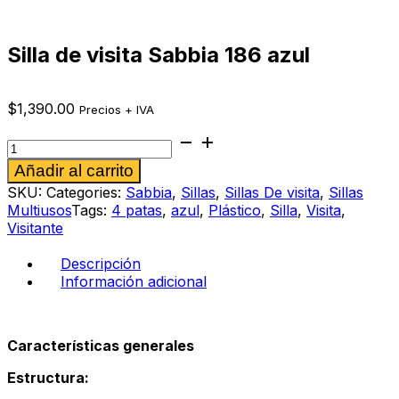
Silla de visita Sabbia 186 azul
$
1,390.00
Precios + IVA
Silla
de
Alternative:
Añadir al carrito
visita
Sabbia
SKU:
Categories:
Sabbia
,
Sillas
,
Sillas De visita
,
Sillas
186
Multiusos
Tags:
4 patas
,
azul
,
Plástico
,
Silla
,
Visita
,
azul
Visitante
cantidad
Descripción
Información adicional
Características generales
Estructura: