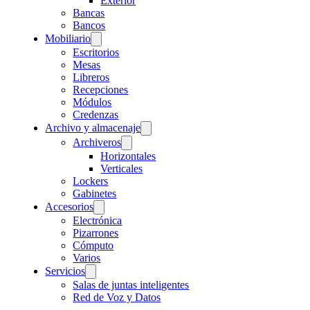
Exterior
Bancas
Bancos
Mobiliario
Escritorios
Mesas
Libreros
Recepciones
Módulos
Credenzas
Archivo y almacenaje
Archiveros
Horizontales
Verticales
Lockers
Gabinetes
Accesorios
Electrónica
Pizarrones
Cómputo
Varios
Servicios
Salas de juntas inteligentes
Red de Voz y Datos