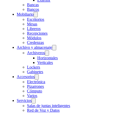
Exterior
Bancas
Bancos
Mobiliario
Escritorios
Mesas
Libreros
Recepciones
Módulos
Credenzas
Archivo y almacenaje
Archiveros
Horizontales
Verticales
Lockers
Gabinetes
Accesorios
Electrónica
Pizarrones
Cómputo
Varios
Servicios
Salas de juntas inteligentes
Red de Voz y Datos