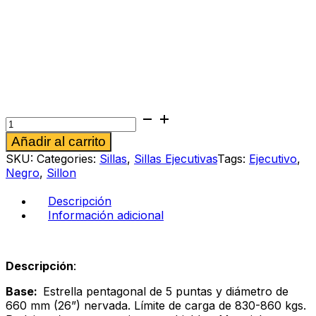
Sillón
ejecutivo
Alternative:
Añadir al carrito
Raffael
cantidad
SKU:
Categories:
Sillas
,
Sillas Ejecutivas
Tags:
Ejecutivo
,
Negro
,
Sillon
Descripción
Información adicional
Descripción
:
Base:
Estrella pentagonal de 5 puntas y diámetro de
660 mm (26”) nervada. Límite de carga de 830-860 kgs.