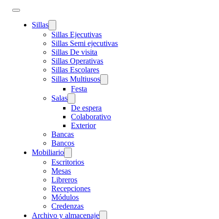
Sillas
Sillas Ejecutivas
Sillas Semi ejecutivas
Sillas De visita
Sillas Operativas
Sillas Escolares
Sillas Multiusos
Festa
Salas
De espera
Colaborativo
Exterior
Bancas
Bancos
Mobiliario
Escritorios
Mesas
Libreros
Recepciones
Módulos
Credenzas
Archivo y almacenaje