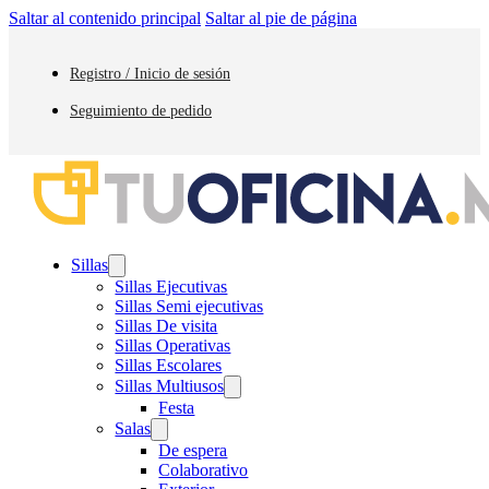
Saltar al contenido principal
Saltar al pie de página
Registro / Inicio de sesión
Seguimiento de pedido
Sillas
Sillas Ejecutivas
Sillas Semi ejecutivas
Sillas De visita
Sillas Operativas
Sillas Escolares
Sillas Multiusos
Festa
Salas
De espera
Colaborativo