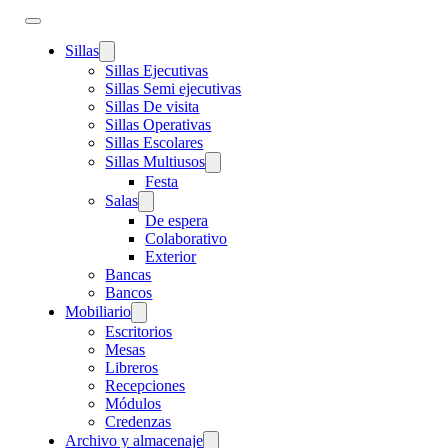
Sillas
Sillas Ejecutivas
Sillas Semi ejecutivas
Sillas De visita
Sillas Operativas
Sillas Escolares
Sillas Multiusos
Festa
Salas
De espera
Colaborativo
Exterior
Bancas
Bancos
Mobiliario
Escritorios
Mesas
Libreros
Recepciones
Módulos
Credenzas
Archivo y almacenaje