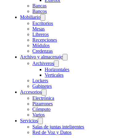
Exterior
Bancas
Bancos
Mobiliario
Escritorios
Mesas
Libreros
Recepciones
Módulos
Credenzas
Archivo y almacenaje
Archiveros
Horizontales
Verticales
Lockers
Gabinetes
Accesorios
Electrónica
Pizarrones
Cómputo
Varios
Servicios
Salas de juntas inteligentes
Red de Voz y Datos