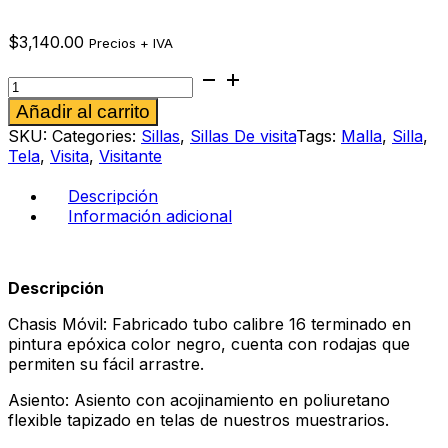
$
3,140.00
Precios + IVA
Silla
de
Alternative:
Añadir al carrito
visita
Piatto
SKU:
Categories:
Sillas
,
Sillas De visita
Tags:
Malla
,
Silla
,
mr
Tela
,
Visita
,
Visitante
cantidad
Descripción
Información adicional
Descripción
Chasis Móvil: Fabricado tubo calibre 16 terminado en
pintura epóxica color negro, cuenta con rodajas que
permiten su fácil arrastre.
Asiento: Asiento con acojinamiento en poliuretano
flexible tapizado en telas de nuestros muestrarios.