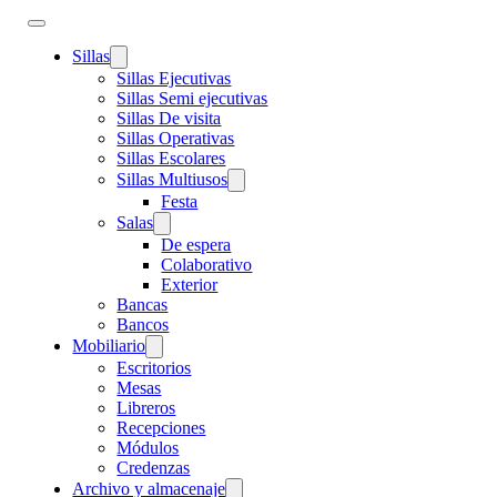
Sillas
Sillas Ejecutivas
Sillas Semi ejecutivas
Sillas De visita
Sillas Operativas
Sillas Escolares
Sillas Multiusos
Festa
Salas
De espera
Colaborativo
Exterior
Bancas
Bancos
Mobiliario
Escritorios
Mesas
Libreros
Recepciones
Módulos
Credenzas
Archivo y almacenaje