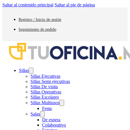
Saltar al contenido principal
Saltar al pie de página
Registro / Inicio de sesión
Seguimiento de pedido
Sillas
Sillas Ejecutivas
Sillas Semi ejecutivas
Sillas De visita
Sillas Operativas
Sillas Escolares
Sillas Multiusos
Festa
Salas
De espera
Colaborativo