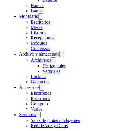
Exterior
Bancas
Bancos
Mobiliario
Escritorios
Mesas
Libreros
Recepciones
Módulos
Credenzas
Archivo y almacenaje
Archiveros
Horizontales
Verticales
Lockers
Gabinetes
Accesorios
Electrónica
Pizarrones
Cómputo
Varios
Servicios
Salas de juntas inteligentes
Red de Voz y Datos