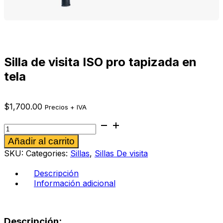
Silla de visita ISO pro tapizada en
tela
$
1,700.00
Precios + IVA
Silla
de
Alternative:
Añadir al carrito
visita
ISO
SKU:
Categories:
Sillas
,
Sillas De visita
pro
tapizada
Descripción
en
Información adicional
tela
cantidad
Descripción: