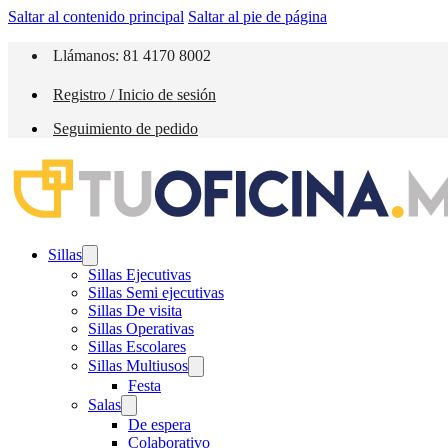
Saltar al contenido principal
Saltar al pie de página
Llámanos: 81 4170 8002
Registro / Inicio de sesión
Seguimiento de pedido
Sillas
Sillas Ejecutivas
Sillas Semi ejecutivas
Sillas De visita
Sillas Operativas
Sillas Escolares
Sillas Multiusos
Festa
Salas
De espera
Colaborativo