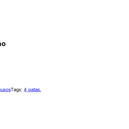
no
tiusos
Tags:
4 patas
,