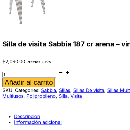
Silla de visita Sabbia 187 cr arena – vi
$
2,090.00
Precios + IVA
Silla
de
Alternative:
Añadir al carrito
visita
Sabbia
SKU:
Categories:
Sabbia
,
Sillas
,
Sillas De visita
,
Sillas Mul
187
Multiusos
,
Polipropileno
,
Silla
,
Visita
cr
arena
-
vino
Descripción
cantidad
Información adicional