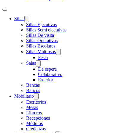
Sillas
Sillas Ejecutivas
Sillas Semi ejecutivas
Sillas De visita
Sillas Operativas
Sillas Escolares
Sillas Multiusos
Festa
Salas
De espera
Colaborativo
Exterior
Bancas
Bancos
Mobiliario
Escritorios
Mesas
Libreros
Recepciones
Módulos
Credenzas