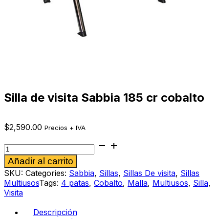
Silla de visita Sabbia 185 cr cobalto
$
2,590.00
Precios + IVA
Silla
de
Alternative:
Añadir al carrito
visita
Sabbia
SKU:
Categories:
Sabbia
,
Sillas
,
Sillas De visita
,
Sillas
185
Multiusos
Tags:
4 patas
,
Cobalto
,
Malla
,
Multiusos
,
Silla
,
cr
Visita
cobalto
cantidad
Descripción