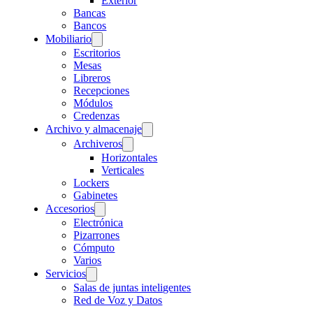
Exterior
Bancas
Bancos
Mobiliario
Escritorios
Mesas
Libreros
Recepciones
Módulos
Credenzas
Archivo y almacenaje
Archiveros
Horizontales
Verticales
Lockers
Gabinetes
Accesorios
Electrónica
Pizarrones
Cómputo
Varios
Servicios
Salas de juntas inteligentes
Red de Voz y Datos