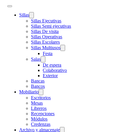
Sillas
Sillas Ejecutivas
Sillas Semi ejecutivas
Sillas De visita
Sillas Operativas
Sillas Escolares
Sillas Multiusos
Festa
Salas
De espera
Colaborativo
Exterior
Bancas
Bancos
Mobiliario
Escritorios
Mesas
Libreros
Recepciones
Módulos
Credenzas
Archivo y almacenaje