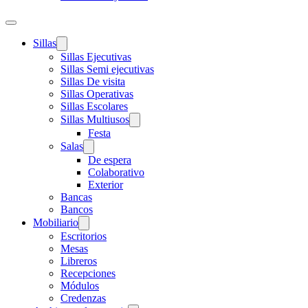
Sillas
Sillas Ejecutivas
Sillas Semi ejecutivas
Sillas De visita
Sillas Operativas
Sillas Escolares
Sillas Multiusos
Festa
Salas
De espera
Colaborativo
Exterior
Bancas
Bancos
Mobiliario
Escritorios
Mesas
Libreros
Recepciones
Módulos
Credenzas