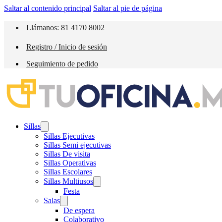
Saltar al contenido principal
Saltar al pie de página
Llámanos: 81 4170 8002
Registro / Inicio de sesión
Seguimiento de pedido
Sillas
Sillas Ejecutivas
Sillas Semi ejecutivas
Sillas De visita
Sillas Operativas
Sillas Escolares
Sillas Multiusos
Festa
Salas
De espera
Colaborativo