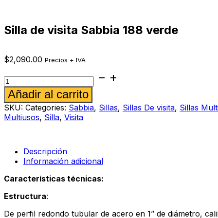
Silla de visita Sabbia 188 verde
$
2,090.00
Precios + IVA
Silla
de
Alternative:
Añadir al carrito
visita
Sabbia
SKU:
Categories:
Sabbia
,
Sillas
,
Sillas De visita
,
Sillas Mul
188
Multiusos
,
Silla
,
Visita
verde
cantidad
Descripción
Información adicional
Características técnicas:
Estructura
:
De perfil redondo tubular de acero en 1” de diámetro, cali