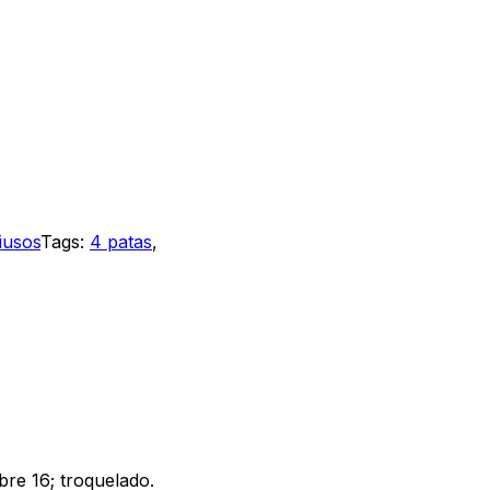
tiusos
Tags:
4 patas
,
bre 16; troquelado.