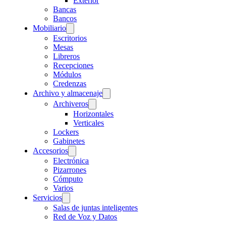
Exterior
Bancas
Bancos
Mobiliario
Escritorios
Mesas
Libreros
Recepciones
Módulos
Credenzas
Archivo y almacenaje
Archiveros
Horizontales
Verticales
Lockers
Gabinetes
Accesorios
Electrónica
Pizarrones
Cómputo
Varios
Servicios
Salas de juntas inteligentes
Red de Voz y Datos