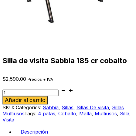
Silla de visita Sabbia 185 cr cobalto
$
2,590.00
Precios + IVA
Silla
de
Alternative:
Añadir al carrito
visita
Sabbia
SKU:
Categories:
Sabbia
,
Sillas
,
Sillas De visita
,
Sillas
185
Multiusos
Tags:
4 patas
,
Cobalto
,
Malla
,
Multiusos
,
Silla
,
cr
Visita
cobalto
cantidad
Descripción