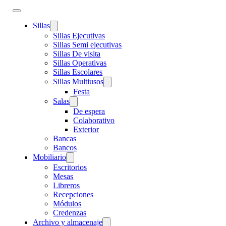
Sillas
Sillas Ejecutivas
Sillas Semi ejecutivas
Sillas De visita
Sillas Operativas
Sillas Escolares
Sillas Multiusos
Festa
Salas
De espera
Colaborativo
Exterior
Bancas
Bancos
Mobiliario
Escritorios
Mesas
Libreros
Recepciones
Módulos
Credenzas
Archivo y almacenaje