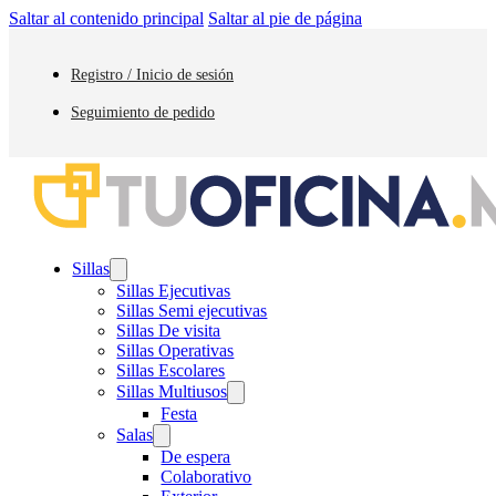
Saltar al contenido principal
Saltar al pie de página
Registro / Inicio de sesión
Seguimiento de pedido
Sillas
Sillas Ejecutivas
Sillas Semi ejecutivas
Sillas De visita
Sillas Operativas
Sillas Escolares
Sillas Multiusos
Festa
Salas
De espera
Colaborativo