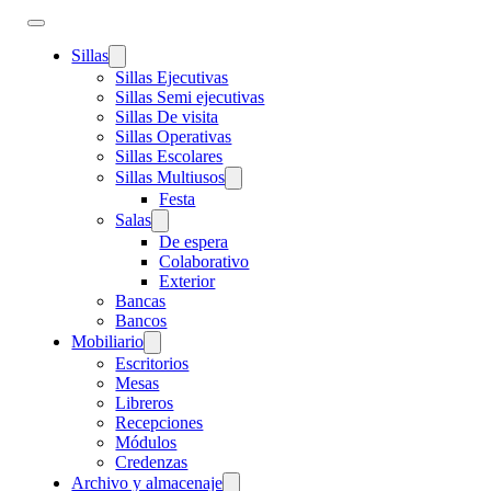
Sillas
Sillas Ejecutivas
Sillas Semi ejecutivas
Sillas De visita
Sillas Operativas
Sillas Escolares
Sillas Multiusos
Festa
Salas
De espera
Colaborativo
Exterior
Bancas
Bancos
Mobiliario
Escritorios
Mesas
Libreros
Recepciones
Módulos
Credenzas
Archivo y almacenaje