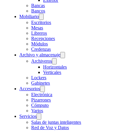
Exterior
Bancas
Bancos
Mobiliario
Escritorios
Mesas
Libreros
Recepciones
Módulos
Credenzas
Archivo y almacenaje
Archiveros
Horizontales
Verticales
Lockers
Gabinetes
Accesorios
Electrónica
Pizarrones
Cómputo
Varios
Servicios
Salas de juntas inteligentes
Red de Voz y Datos