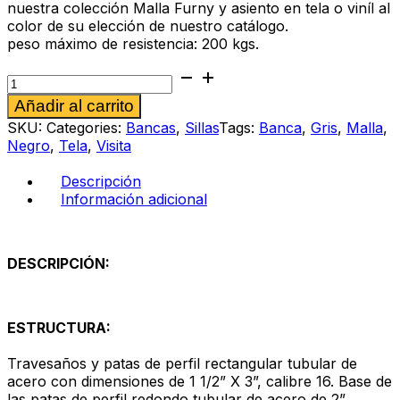
nuestra colección Malla Furny y asiento en tela o viníl al
color de su elección de nuestro catálogo.
peso máximo de resistencia: 200 kgs.
Banca
Ricordo
Alternative:
Añadir al carrito
m
2p
SKU:
Categories:
Bancas
,
Sillas
Tags:
Banca
,
Gris
,
Malla
,
gris
Negro
,
Tela
,
Visita
cantidad
Descripción
Información adicional
DESCRIPCIÓN:
ESTRUCTURA:
Travesaños y patas de perfil rectangular tubular de
acero con dimensiones de 1 1/2” X 3”, calibre 16. Base de
las patas de perfil redondo tubular de acero de 2”,