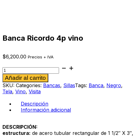
Banca Ricordo 4p vino
$
6,200.00
Precios + IVA
Banca
Ricordo
Alternative:
Añadir al carrito
4p
vino
SKU:
Categories:
Bancas
,
Sillas
Tags:
Banca
,
Negro
,
cantidad
Tela
,
Vino
,
Visita
Descripción
Información adicional
DESCRIPCIÓN:
estructura:
de acero tubular rectangular de 1 1/2″ X 3″,