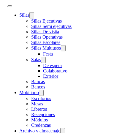
Sillas
Sillas Ejecutivas
Sillas Semi ejecutivas
Sillas De visita
Sillas Operativas
Sillas Escolares
Sillas Multiusos
Festa
Salas
De espera
Colaborativo
Exterior
Bancas
Bancos
Mobiliario
Escritorios
Mesas
Libreros
Recepciones
Módulos
Credenzas
Archivo y almacenaje