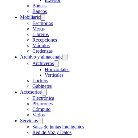
Exterior
Bancas
Bancos
Mobiliario
Escritorios
Mesas
Libreros
Recepciones
Módulos
Credenzas
Archivo y almacenaje
Archiveros
Horizontales
Verticales
Lockers
Gabinetes
Accesorios
Electrónica
Pizarrones
Cómputo
Varios
Servicios
Salas de juntas inteligentes
Red de Voz y Datos