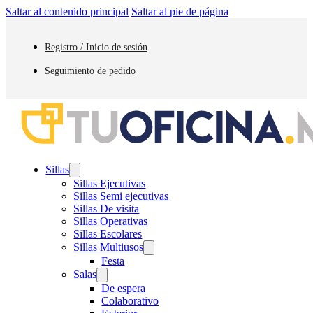
Saltar al contenido principal
Saltar al pie de página
Registro / Inicio de sesión
Seguimiento de pedido
Sillas
Sillas Ejecutivas
Sillas Semi ejecutivas
Sillas De visita
Sillas Operativas
Sillas Escolares
Sillas Multiusos
Festa
Salas
De espera
Colaborativo