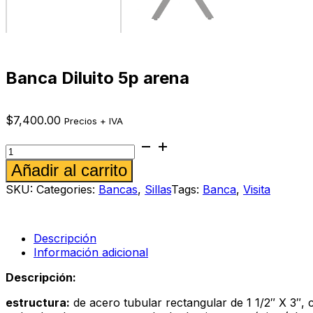
Banca Diluito 5p arena
$
7,400.00
Precios + IVA
Banca
Diluito
Alternative:
Añadir al carrito
5p
arena
SKU:
Categories:
Bancas
,
Sillas
Tags:
Banca
,
Visita
cantidad
Descripción
Información adicional
Descripción:
estructura:
de acero tubular rectangular de 1 1/2″ X 3″,