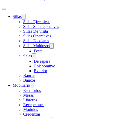
Sillas
Sillas Ejecutivas
Sillas Semi ejecutivas
Sillas De visita
Sillas Operativas
Sillas Escolares
Sillas Multiusos
Festa
Salas
De espera
Colaborativo
Exterior
Bancas
Bancos
Mobiliario
Escritorios
Mesas
Libreros
Recepciones
Módulos
Credenzas