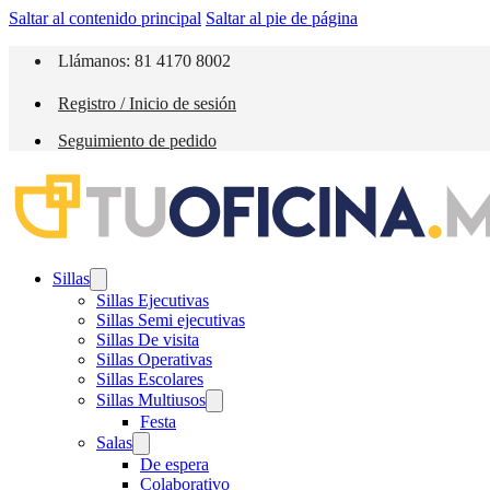
Saltar al contenido principal
Saltar al pie de página
Llámanos: 81 4170 8002
Registro / Inicio de sesión
Seguimiento de pedido
Sillas
Sillas Ejecutivas
Sillas Semi ejecutivas
Sillas De visita
Sillas Operativas
Sillas Escolares
Sillas Multiusos
Festa
Salas
De espera
Colaborativo