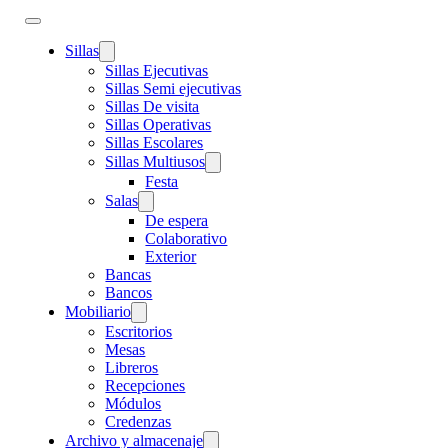
Sillas
Sillas Ejecutivas
Sillas Semi ejecutivas
Sillas De visita
Sillas Operativas
Sillas Escolares
Sillas Multiusos
Festa
Salas
De espera
Colaborativo
Exterior
Bancas
Bancos
Mobiliario
Escritorios
Mesas
Libreros
Recepciones
Módulos
Credenzas
Archivo y almacenaje