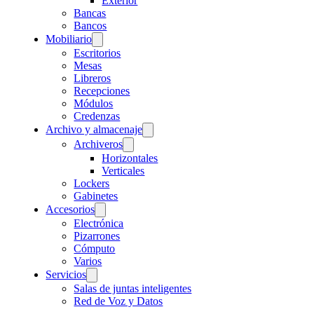
Exterior
Bancas
Bancos
Mobiliario
Escritorios
Mesas
Libreros
Recepciones
Módulos
Credenzas
Archivo y almacenaje
Archiveros
Horizontales
Verticales
Lockers
Gabinetes
Accesorios
Electrónica
Pizarrones
Cómputo
Varios
Servicios
Salas de juntas inteligentes
Red de Voz y Datos