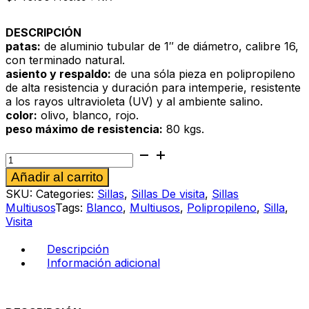
DESCRIPCIÓN
patas:
de aluminio tubular de 1″ de diámetro, calibre 16,
con terminado natural.
asiento y respaldo:
de una sóla pieza en polipropileno
de alta resistencia y duración para intemperie, resistente
a los rayos ultravioleta (UV) y al ambiente salino.
color:
olivo, blanco, rojo.
peso máximo de resistencia:
80 kgs.
Silla
de
Alternative:
Añadir al carrito
visita
Eurico
SKU:
Categories:
Sillas
,
Sillas De visita
,
Sillas
Blanco
Multiusos
Tags:
Blanco
,
Multiusos
,
Polipropileno
,
Silla
,
cantidad
Visita
Descripción
Información adicional