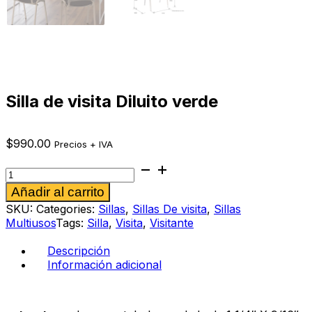
Silla de visita Diluito verde
$
990.00
Precios + IVA
Silla
de
Alternative:
Añadir al carrito
visita
Diluito
SKU:
Categories:
Sillas
,
Sillas De visita
,
Sillas
verde
Multiusos
Tags:
Silla
,
Visita
,
Visitante
cantidad
Descripción
Información adicional