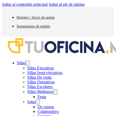
Saltar al contenido principal
Saltar al pie de página
Registro / Inicio de sesión
Seguimiento de pedido
Sillas
Sillas Ejecutivas
Sillas Semi ejecutivas
Sillas De visita
Sillas Operativas
Sillas Escolares
Sillas Multiusos
Festa
Salas
De espera
Colaborativo