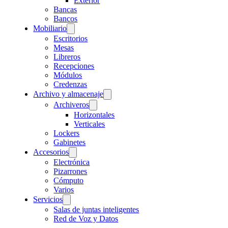
Exterior
Bancas
Bancos
Mobiliario
Escritorios
Mesas
Libreros
Recepciones
Módulos
Credenzas
Archivo y almacenaje
Archiveros
Horizontales
Verticales
Lockers
Gabinetes
Accesorios
Electrónica
Pizarrones
Cómputo
Varios
Servicios
Salas de juntas inteligentes
Red de Voz y Datos