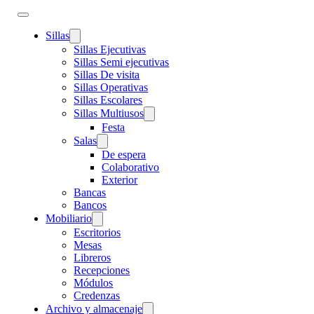
Sillas
Sillas Ejecutivas
Sillas Semi ejecutivas
Sillas De visita
Sillas Operativas
Sillas Escolares
Sillas Multiusos
Festa
Salas
De espera
Colaborativo
Exterior
Bancas
Bancos
Mobiliario
Escritorios
Mesas
Libreros
Recepciones
Módulos
Credenzas
Archivo y almacenaje