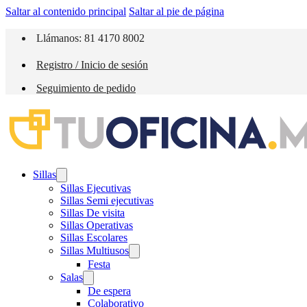
Saltar al contenido principal
Saltar al pie de página
Llámanos: 81 4170 8002
Registro / Inicio de sesión
Seguimiento de pedido
Sillas
Sillas Ejecutivas
Sillas Semi ejecutivas
Sillas De visita
Sillas Operativas
Sillas Escolares
Sillas Multiusos
Festa
Salas
De espera
Colaborativo