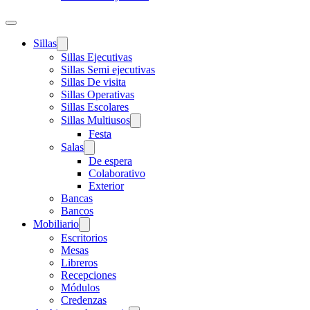
Sillas
Sillas Ejecutivas
Sillas Semi ejecutivas
Sillas De visita
Sillas Operativas
Sillas Escolares
Sillas Multiusos
Festa
Salas
De espera
Colaborativo
Exterior
Bancas
Bancos
Mobiliario
Escritorios
Mesas
Libreros
Recepciones
Módulos
Credenzas