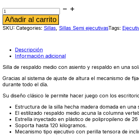
Silla
semi
Alternative:
Añadir al carrito
ejecutiva
Spazio
SKU:
Categories:
Sillas
,
Sillas Semi ejecutivas
Tags:
Ejecuti
Silver
cantidad
Descripción
Información adicional
Silla de respaldo medio con asiento y respaldo en una sol
Gracias al sistema de ajuste de altura el mecanismo de fi
durante todo el día.
Su diseño clásico le permite hacer juego con los escritori
Estructura de la silla hecha madera domada en una s
El estilizado respaldo medio acuna la columna verte
Estrella inyectado en plástico de polipropileno de 26
Soporta hasta 120 kilogramos.
Mecanismo tipo ejecutivo con perilla tensora de incli