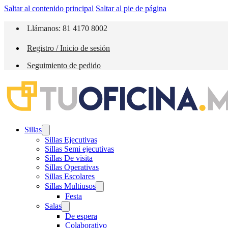
Saltar al contenido principal
Saltar al pie de página
Llámanos: 81 4170 8002
Registro / Inicio de sesión
Seguimiento de pedido
Sillas
Sillas Ejecutivas
Sillas Semi ejecutivas
Sillas De visita
Sillas Operativas
Sillas Escolares
Sillas Multiusos
Festa
Salas
De espera
Colaborativo