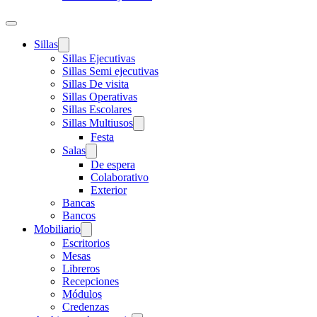
Sillas
Sillas Ejecutivas
Sillas Semi ejecutivas
Sillas De visita
Sillas Operativas
Sillas Escolares
Sillas Multiusos
Festa
Salas
De espera
Colaborativo
Exterior
Bancas
Bancos
Mobiliario
Escritorios
Mesas
Libreros
Recepciones
Módulos
Credenzas