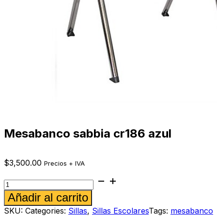
Mesabanco sabbia cr186 azul
$
3,500.00
Precios + IVA
Mesabanco
sabbia
Alternative:
Añadir al carrito
cr186
azul
SKU:
Categories:
Sillas
,
Sillas Escolares
Tags:
mesabanco
cantidad