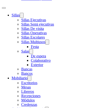
Sillas
Sillas Ejecutivas
Sillas Semi ejecutivas
Sillas De visita
Sillas Operativas
Sillas Escolares
Sillas Multiusos
Festa
Salas
De espera
Colaborativo
Exterior
Bancas
Bancos
Mobiliario
Escritorios
Mesas
Libreros
Recepciones
Módulos
Credenzas