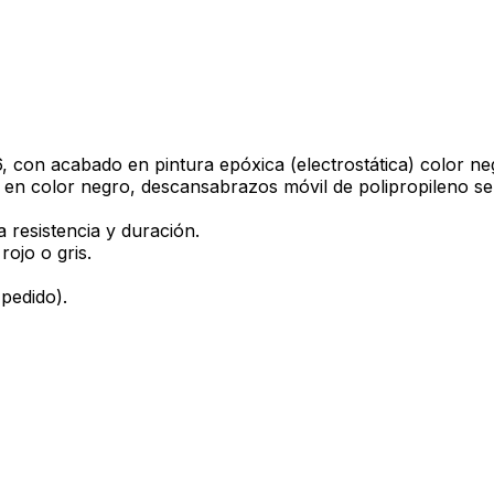
, con acabado en pintura epóxica (electrostática) color neg
n color negro, descansabrazos móvil de polipropileno semi-r
 resistencia y duración.
ojo o gris.
 pedido).