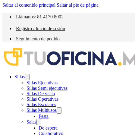
Saltar al contenido principal
Saltar al pie de página
Llámanos: 81 4170 8002
Registro / Inicio de sesión
Seguimiento de pedido
Sillas
Sillas Ejecutivas
Sillas Semi ejecutivas
Sillas De visita
Sillas Operativas
Sillas Escolares
Sillas Multiusos
Festa
Salas
De espera
Colaborativo