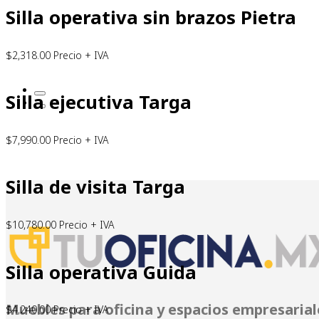
Silla operativa sin brazos Pietra
$
2,318.00
Precio + IVA
Silla ejecutiva Targa
$
7,990.00
Precio + IVA
Silla de visita Targa
$
10,780.00
Precio + IVA
Silla operativa Guida
Muebles para oficina y espacios empresarial
$
4,240.00
Precio + IVA