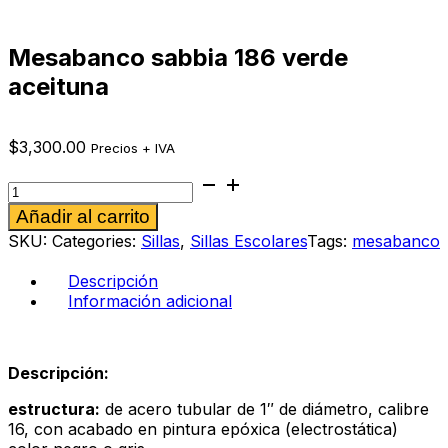
Mesabanco sabbia 186 verde
aceituna
$
3,300.00
Precios + IVA
Mesabanco
sabbia
Alternative:
Añadir al carrito
186
verde
SKU:
Categories:
Sillas
,
Sillas Escolares
Tags:
mesabanco
aceituna
cantidad
Descripción
Información adicional
Descripción:
estructura:
de acero tubular de 1″ de diámetro, calibre
16, con acabado en pintura epóxica (electrostática)