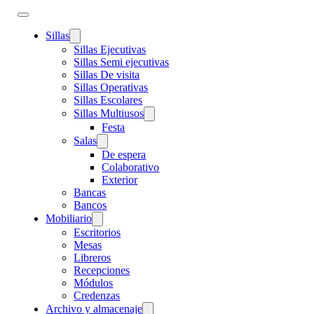
Sillas
Sillas Ejecutivas
Sillas Semi ejecutivas
Sillas De visita
Sillas Operativas
Sillas Escolares
Sillas Multiusos
Festa
Salas
De espera
Colaborativo
Exterior
Bancas
Bancos
Mobiliario
Escritorios
Mesas
Libreros
Recepciones
Módulos
Credenzas
Archivo y almacenaje