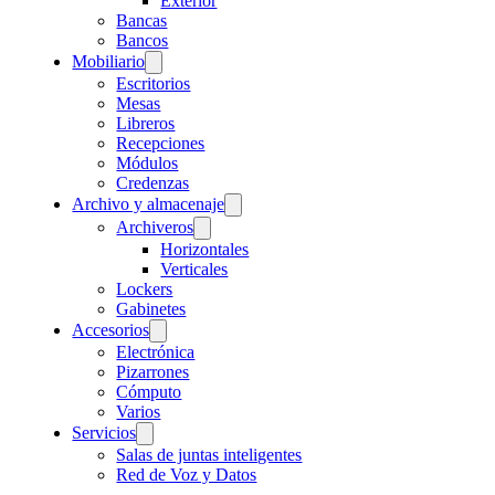
Exterior
Bancas
Bancos
Mobiliario
Escritorios
Mesas
Libreros
Recepciones
Módulos
Credenzas
Archivo y almacenaje
Archiveros
Horizontales
Verticales
Lockers
Gabinetes
Accesorios
Electrónica
Pizarrones
Cómputo
Varios
Servicios
Salas de juntas inteligentes
Red de Voz y Datos