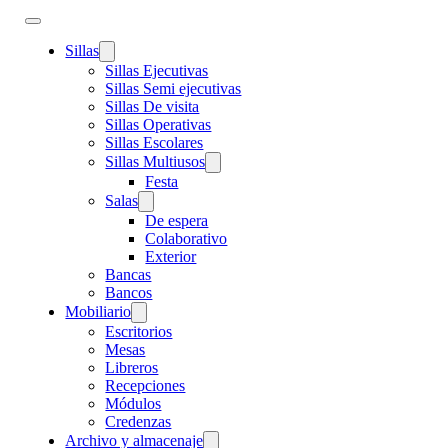
Sillas
Sillas Ejecutivas
Sillas Semi ejecutivas
Sillas De visita
Sillas Operativas
Sillas Escolares
Sillas Multiusos
Festa
Salas
De espera
Colaborativo
Exterior
Bancas
Bancos
Mobiliario
Escritorios
Mesas
Libreros
Recepciones
Módulos
Credenzas
Archivo y almacenaje