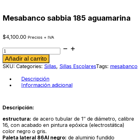
Mesabanco sabbia 185 aguamarina
$
4,100.00
Precios + IVA
Mesabanco
sabbia
Alternative:
Añadir al carrito
185
aguamarina
SKU:
Categories:
Sillas
,
Sillas Escolares
Tags:
mesabanco
cantidad
Descripción
Información adicional
Descripción:
estructura:
de acero tubular de 1″ de diámetro, calibre
16, con acabado en pintura epóxica (electrostática)
color negro o gris.
Paleta lateral 86Al negro:
de aluminio fundido