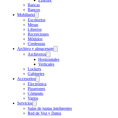
Exterior
Bancas
Bancos
Mobiliario
Escritorios
Mesas
Libreros
Recepciones
Módulos
Credenzas
Archivo y almacenaje
Archiveros
Horizontales
Verticales
Lockers
Gabinetes
Accesorios
Electrónica
Pizarrones
Cómputo
Varios
Servicios
Salas de juntas inteligentes
Red de Voz y Datos