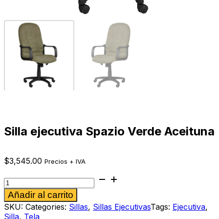
Silla ejecutiva Spazio Verde Aceituna
$
3,545.00
Precios + IVA
Silla
ejecutiva
Alternative:
Añadir al carrito
Spazio
Verde
SKU:
Categories:
Sillas
,
Sillas Ejecutivas
Tags:
Ejecutiva
,
Aceituna
Silla
,
Tela