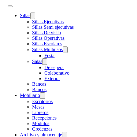
Sillas
Sillas Ejecutivas
Sillas Semi ejecutivas
Sillas De visita
Sillas Operativas
Sillas Escolares
Sillas Multiusos
Festa
Salas
De espera
Colaborativo
Exterior
Bancas
Bancos
Mobiliario
Escritorios
Mesas
Libreros
Recepciones
Módulos
Credenzas
Archivo y almacenaje