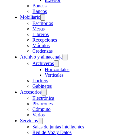
Exterior
Bancas
Bancos
Mobiliario
Escritorios
Mesas
Libreros
Recepciones
Módulos
Credenzas
Archivo y almacenaje
Archiveros
Horizontales
Verticales
Lockers
Gabinetes
Accesorios
Electrónica
Pizarrones
Cómputo
Varios
Servicios
Salas de juntas inteligentes
Red de Voz y Datos