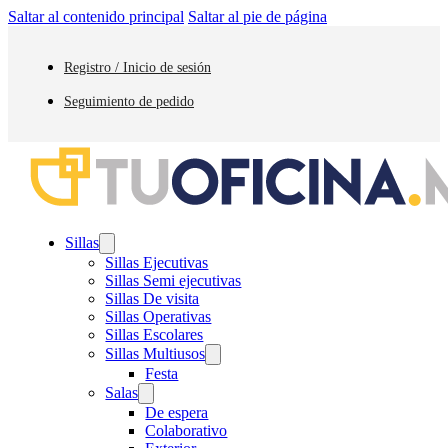
Saltar al contenido principal
Saltar al pie de página
Registro / Inicio de sesión
Seguimiento de pedido
Sillas
Sillas Ejecutivas
Sillas Semi ejecutivas
Sillas De visita
Sillas Operativas
Sillas Escolares
Sillas Multiusos
Festa
Salas
De espera
Colaborativo