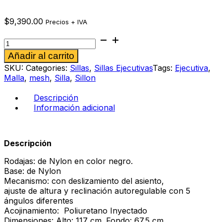
$
9,390.00
Precios + IVA
Silla
ejecutiva
Alternative:
Añadir al carrito
Ingrid
cantidad
SKU:
Categories:
Sillas
,
Sillas Ejecutivas
Tags:
Ejecutiva
,
Malla
,
mesh
,
Silla
,
Sillon
Descripción
Información adicional
Descripción
Rodajas: de Nylon en color negro.
Base: de Nylon
Mecanismo: con deslizamiento del asiento,
ajuste de altura y reclinación autoregulable con 5
ángulos diferentes
Acojinamiento: Poliuretano Inyectado
Dimensiones: Alto: 117 cm. Fondo: 67.5 cm.