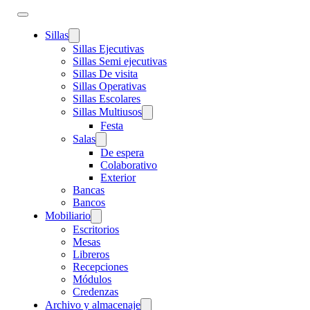
Sillas
Sillas Ejecutivas
Sillas Semi ejecutivas
Sillas De visita
Sillas Operativas
Sillas Escolares
Sillas Multiusos
Festa
Salas
De espera
Colaborativo
Exterior
Bancas
Bancos
Mobiliario
Escritorios
Mesas
Libreros
Recepciones
Módulos
Credenzas
Archivo y almacenaje