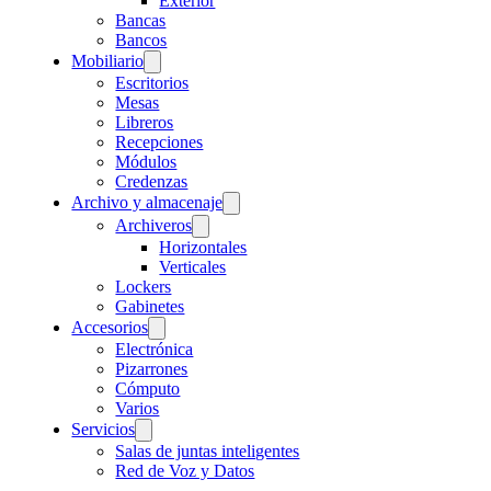
Exterior
Bancas
Bancos
Mobiliario
Escritorios
Mesas
Libreros
Recepciones
Módulos
Credenzas
Archivo y almacenaje
Archiveros
Horizontales
Verticales
Lockers
Gabinetes
Accesorios
Electrónica
Pizarrones
Cómputo
Varios
Servicios
Salas de juntas inteligentes
Red de Voz y Datos