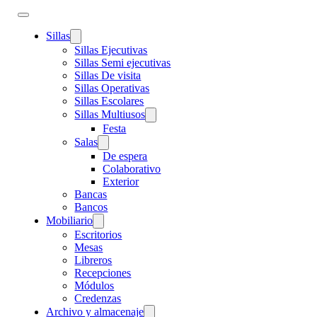
Sillas
Sillas Ejecutivas
Sillas Semi ejecutivas
Sillas De visita
Sillas Operativas
Sillas Escolares
Sillas Multiusos
Festa
Salas
De espera
Colaborativo
Exterior
Bancas
Bancos
Mobiliario
Escritorios
Mesas
Libreros
Recepciones
Módulos
Credenzas
Archivo y almacenaje