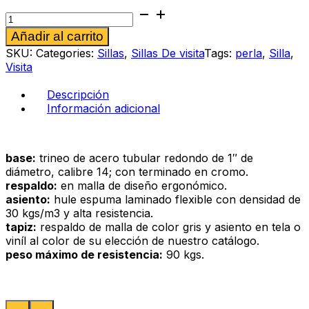
Silla
de
Alternative:
Añadir al carrito
visita
Salato
SKU:
Categories:
Sillas
,
Sillas De visita
Tags:
perla
,
Silla
,
gris
Visita
-
perla
Descripción
cantidad
Información adicional
base:
trineo de acero tubular redondo de 1″ de
diámetro, calibre 14; con terminado en cromo.
respaldo:
en malla de diseño ergonómico.
asiento:
hule espuma laminado flexible con densidad de
30 kgs/m3 y alta resistencia.
tapiz:
respaldo de malla de color gris y asiento en tela o
viníl al color de su elección de nuestro catálogo.
peso máximo de resistencia:
90 kgs.