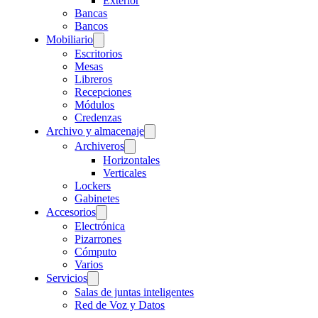
Exterior
Bancas
Bancos
Mobiliario
Escritorios
Mesas
Libreros
Recepciones
Módulos
Credenzas
Archivo y almacenaje
Archiveros
Horizontales
Verticales
Lockers
Gabinetes
Accesorios
Electrónica
Pizarrones
Cómputo
Varios
Servicios
Salas de juntas inteligentes
Red de Voz y Datos