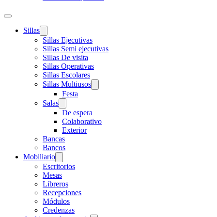
Sillas
Sillas Ejecutivas
Sillas Semi ejecutivas
Sillas De visita
Sillas Operativas
Sillas Escolares
Sillas Multiusos
Festa
Salas
De espera
Colaborativo
Exterior
Bancas
Bancos
Mobiliario
Escritorios
Mesas
Libreros
Recepciones
Módulos
Credenzas