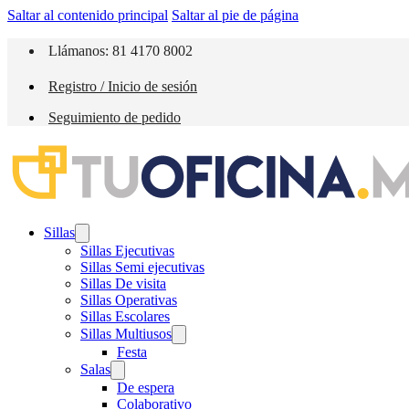
Saltar al contenido principal
Saltar al pie de página
Llámanos: 81 4170 8002
Registro / Inicio de sesión
Seguimiento de pedido
Sillas
Sillas Ejecutivas
Sillas Semi ejecutivas
Sillas De visita
Sillas Operativas
Sillas Escolares
Sillas Multiusos
Festa
Salas
De espera
Colaborativo