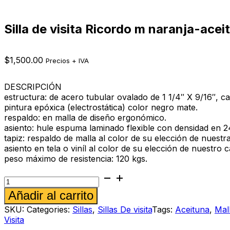
Silla de visita Ricordo m naranja-acei
$
1,500.00
Precios + IVA
DESCRIPCIÓN
estructura: de acero tubular ovalado de 1 1/4″ X 9/16″, c
pintura epóxica (electrostática) color negro mate.
respaldo: en malla de diseño ergonómico.
asiento: hule espuma laminado flexible con densidad en 24
tapiz: respaldo de malla al color de su elección de nuest
asiento en tela o viníl al color de su elección de nuestro c
peso máximo de resistencia: 120 kgs.
Silla
de
Alternative:
Añadir al carrito
visita
Ricordo
SKU:
Categories:
Sillas
,
Sillas De visita
Tags:
Aceituna
,
Mal
m
Visita
naranja-