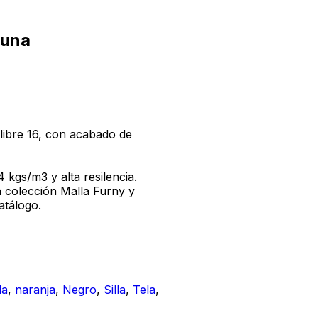
tuna
alibre 16, con acabado de
 kgs/m3 y alta resilencia.
ra colección Malla Furny y
atálogo.
la
,
naranja
,
Negro
,
Silla
,
Tela
,