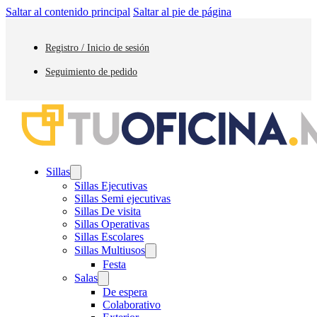
Saltar al contenido principal
Saltar al pie de página
Registro / Inicio de sesión
Seguimiento de pedido
Sillas
Sillas Ejecutivas
Sillas Semi ejecutivas
Sillas De visita
Sillas Operativas
Sillas Escolares
Sillas Multiusos
Festa
Salas
De espera
Colaborativo