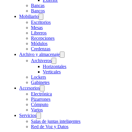
Exterior
Bancas
Bancos
Mobiliario
Escritorios
Mesas
Libreros
Recepciones
Módulos
Credenzas
Archivo y almacenaje
Archiveros
Horizontales
Verticales
Lockers
Gabinetes
Accesorios
Electrónica
Pizarrones
Cómputo
Varios
Servicios
Salas de juntas inteligentes
Red de Voz y Datos