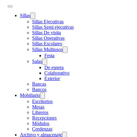
Sillas
Sillas Ejecutivas
Sillas Semi ejecutivas
Sillas De visita
Sillas Operativas
Sillas Escolares
Sillas Multiusos
Festa
Salas
De espera
Colaborativo
Exterior
Bancas
Bancos
Mobiliario
Escritorios
Mesas
Libreros
Recepciones
Módulos
Credenzas
Archivo y almacenaje