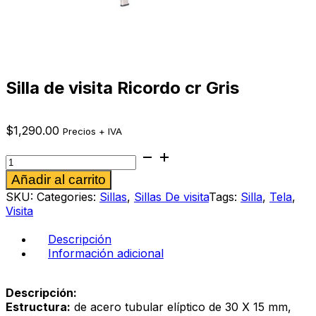
Silla de visita Ricordo cr Gris
$
1,290.00
Precios + IVA
Silla
de
Alternative:
Añadir al carrito
visita
Ricordo
SKU:
Categories:
Sillas
,
Sillas De visita
Tags:
Silla
,
Tela
,
cr
Visita
Gris
cantidad
Descripción
Información adicional
Descripción:
Estructura:
de acero tubular elíptico de 30 X 15 mm,