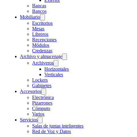
Exterior
Bancas
Bancos
Mobiliario
Escritorios
Mesas
Libreros
Recepciones
Módulos
Credenzas
Archivo y almacenaje
Archiveros
Horizontales
Verticales
Lockers
Gabinetes
Accesorios
Electrónica
Pizarrones
Cómputo
Varios
Servicios
Salas de juntas inteligentes
Red de Voz y Datos