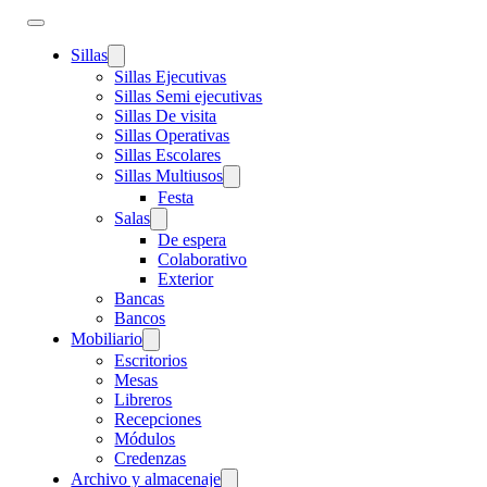
Sillas
Sillas Ejecutivas
Sillas Semi ejecutivas
Sillas De visita
Sillas Operativas
Sillas Escolares
Sillas Multiusos
Festa
Salas
De espera
Colaborativo
Exterior
Bancas
Bancos
Mobiliario
Escritorios
Mesas
Libreros
Recepciones
Módulos
Credenzas
Archivo y almacenaje