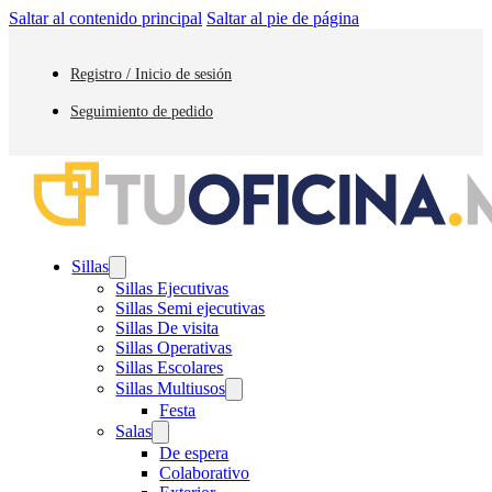
Saltar al contenido principal
Saltar al pie de página
Registro / Inicio de sesión
Seguimiento de pedido
Sillas
Sillas Ejecutivas
Sillas Semi ejecutivas
Sillas De visita
Sillas Operativas
Sillas Escolares
Sillas Multiusos
Festa
Salas
De espera
Colaborativo