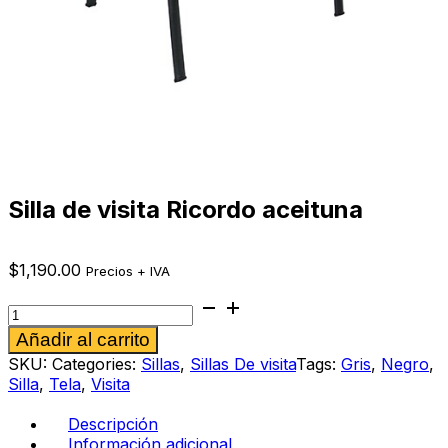
Silla de visita Ricordo aceituna
$
1,190.00
Precios + IVA
Silla
de
Alternative:
Añadir al carrito
visita
Ricordo
SKU:
Categories:
Sillas
,
Sillas De visita
Tags:
Gris
,
Negro
,
aceituna
Silla
,
Tela
,
Visita
cantidad
Descripción
Información adicional