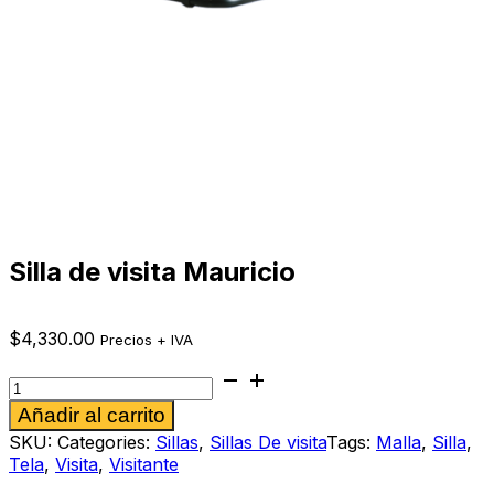
Silla de visita Mauricio
$
4,330.00
Precios + IVA
Silla
de
Alternative:
Añadir al carrito
visita
Mauricio
SKU:
Categories:
Sillas
,
Sillas De visita
Tags:
Malla
,
Silla
,
cantidad
Tela
,
Visita
,
Visitante