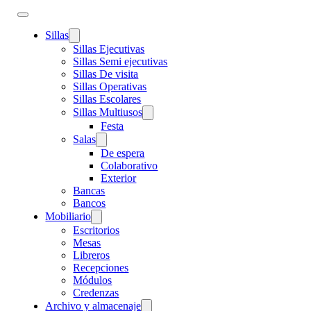
Sillas
Sillas Ejecutivas
Sillas Semi ejecutivas
Sillas De visita
Sillas Operativas
Sillas Escolares
Sillas Multiusos
Festa
Salas
De espera
Colaborativo
Exterior
Bancas
Bancos
Mobiliario
Escritorios
Mesas
Libreros
Recepciones
Módulos
Credenzas
Archivo y almacenaje