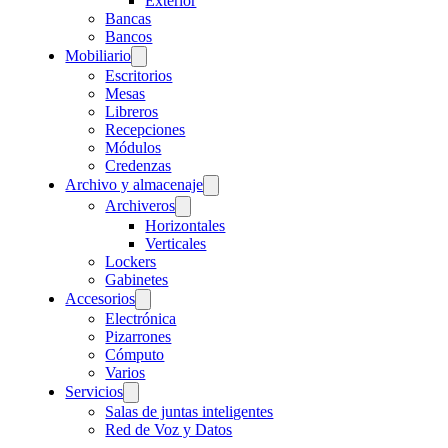
Exterior
Bancas
Bancos
Mobiliario
Escritorios
Mesas
Libreros
Recepciones
Módulos
Credenzas
Archivo y almacenaje
Archiveros
Horizontales
Verticales
Lockers
Gabinetes
Accesorios
Electrónica
Pizarrones
Cómputo
Varios
Servicios
Salas de juntas inteligentes
Red de Voz y Datos