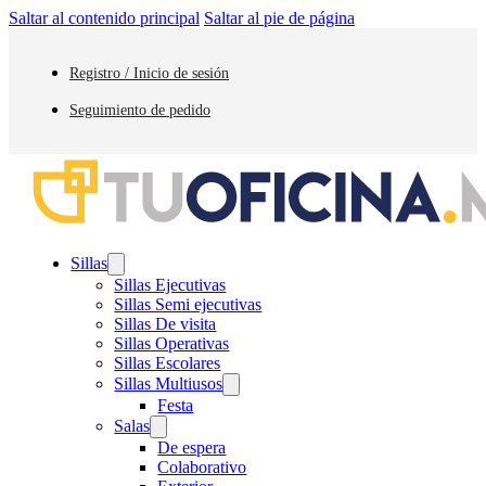
Saltar al contenido principal
Saltar al pie de página
Registro / Inicio de sesión
Seguimiento de pedido
Sillas
Sillas Ejecutivas
Sillas Semi ejecutivas
Sillas De visita
Sillas Operativas
Sillas Escolares
Sillas Multiusos
Festa
Salas
De espera
Colaborativo