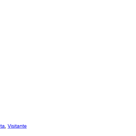
ita
,
Visitante