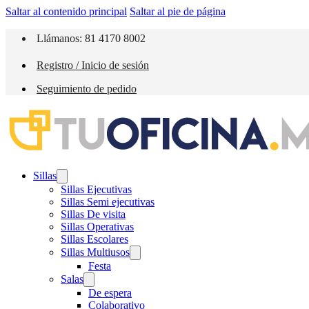
Saltar al contenido principal
Saltar al pie de página
Llámanos: 81 4170 8002
Registro / Inicio de sesión
Seguimiento de pedido
Sillas
Sillas Ejecutivas
Sillas Semi ejecutivas
Sillas De visita
Sillas Operativas
Sillas Escolares
Sillas Multiusos
Festa
Salas
De espera
Colaborativo