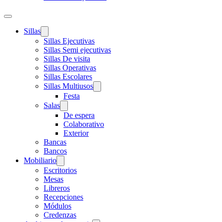
Sillas
Sillas Ejecutivas
Sillas Semi ejecutivas
Sillas De visita
Sillas Operativas
Sillas Escolares
Sillas Multiusos
Festa
Salas
De espera
Colaborativo
Exterior
Bancas
Bancos
Mobiliario
Escritorios
Mesas
Libreros
Recepciones
Módulos
Credenzas