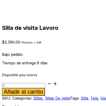
Silla de visita Lavoro
$
3,390.00
Precios + IVA
Bajo pedido
Tiempo de entrega 6 días
Disponible para reserva
Silla
de
Alternative:
Añadir al carrito
visita
Lavoro
SKU:
Categories:
Sillas
,
Sillas De visita
Tags:
Silla
,
Tela
,
Vis
cantidad