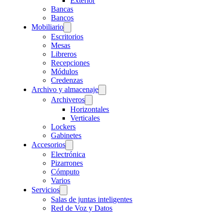
Exterior
Bancas
Bancos
Mobiliario
Escritorios
Mesas
Libreros
Recepciones
Módulos
Credenzas
Archivo y almacenaje
Archiveros
Horizontales
Verticales
Lockers
Gabinetes
Accesorios
Electrónica
Pizarrones
Cómputo
Varios
Servicios
Salas de juntas inteligentes
Red de Voz y Datos