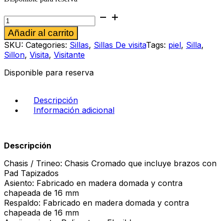
Silla
de
Alternative:
Añadir al carrito
visita
Elenco
SKU:
Categories:
Sillas
,
Sillas De visita
Tags:
piel
,
Silla
,
cantidad
Sillon
,
Visita
,
Visitante
Disponible para reserva
Descripción
Información adicional
Descripción
Chasis / Trineo: Chasis Cromado que incluye brazos con
Pad Tapizados
Asiento: Fabricado en madera domada y contra
chapeada de 16 mm
Respaldo: Fabricado en madera domada y contra
chapeada de 16 mm