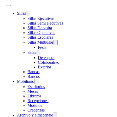
Sillas
Sillas Ejecutivas
Sillas Semi ejecutivas
Sillas De visita
Sillas Operativas
Sillas Escolares
Sillas Multiusos
Festa
Salas
De espera
Colaborativo
Exterior
Bancas
Bancos
Mobiliario
Escritorios
Mesas
Libreros
Recepciones
Módulos
Credenzas
Archivo y almacenaje