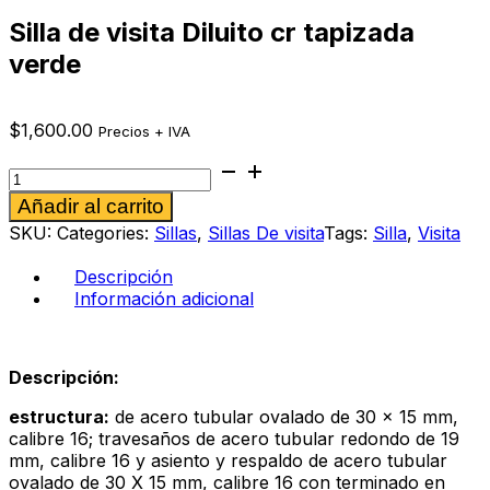
Silla de visita Diluito cr tapizada
verde
$
1,600.00
Precios + IVA
Silla
de
Alternative:
Añadir al carrito
visita
Diluito
SKU:
Categories:
Sillas
,
Sillas De visita
Tags:
Silla
,
Visita
cr
tapizada
Descripción
verde
Información adicional
cantidad
Descripción:
estructura:
de acero tubular ovalado de 30 x 15 mm,
calibre 16; travesaños de acero tubular redondo de 19
mm, calibre 16 y asiento y respaldo de acero tubular
ovalado de 30 X 15 mm, calibre 16 con terminado en