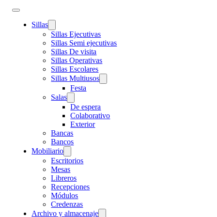
Sillas
Sillas Ejecutivas
Sillas Semi ejecutivas
Sillas De visita
Sillas Operativas
Sillas Escolares
Sillas Multiusos
Festa
Salas
De espera
Colaborativo
Exterior
Bancas
Bancos
Mobiliario
Escritorios
Mesas
Libreros
Recepciones
Módulos
Credenzas
Archivo y almacenaje