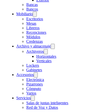
Exterior
Bancas
Bancos
Mobiliario
Escritorios
Mesas
Libreros
Recepciones
Módulos
Credenzas
Archivo y almacenaje
Archiveros
Horizontales
Verticales
Lockers
Gabinetes
Accesorios
Electrónica
Pizarrones
Cómputo
Varios
Servicios
Salas de juntas inteligentes
Red de Voz y Datos