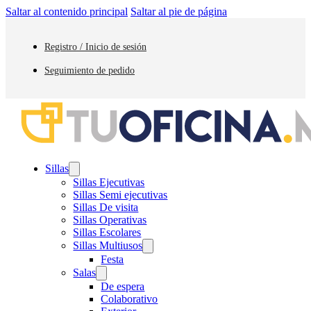
Saltar al contenido principal
Saltar al pie de página
Registro / Inicio de sesión
Seguimiento de pedido
Sillas
Sillas Ejecutivas
Sillas Semi ejecutivas
Sillas De visita
Sillas Operativas
Sillas Escolares
Sillas Multiusos
Festa
Salas
De espera
Colaborativo