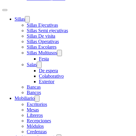
Sillas
Sillas Ejecutivas
Sillas Semi ejecutivas
Sillas De visita
Sillas Operativas
Sillas Escolares
Sillas Multiusos
Festa
Salas
De espera
Colaborativo
Exterior
Bancas
Bancos
Mobiliario
Escritorios
Mesas
Libreros
Recepciones
Módulos
Credenzas