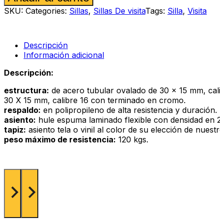
Diluito
SKU:
Categories:
Sillas
,
Sillas De visita
Tags:
Silla
,
Visita
cr
tapizada
gris
cantidad
Descripción
Información adicional
Descripción:
estructura:
de acero tubular ovalado de 30 x 15 mm, cali
30 X 15 mm, calibre 16 con terminado en cromo.
respaldo:
en polipropileno de alta resistencia y duración.
asiento:
hule espuma laminado flexible con densidad en 24
tapiz:
asiento tela o vinil al color de su elección de nuest
peso máximo de resistencia:
120 kgs.