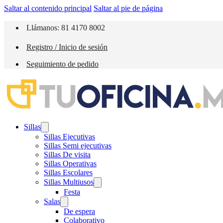
Saltar al contenido principal
Saltar al pie de página
Llámanos: 81 4170 8002
Registro / Inicio de sesión
Seguimiento de pedido
Sillas
Sillas Ejecutivas
Sillas Semi ejecutivas
Sillas De visita
Sillas Operativas
Sillas Escolares
Sillas Multiusos
Festa
Salas
De espera
Colaborativo