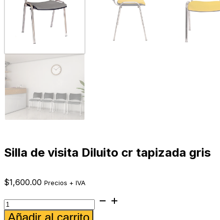
Silla de visita Diluito cr tapizada gris
$
1,600.00
Precios + IVA
Silla
de
Alternative:
Añadir al carrito
visita