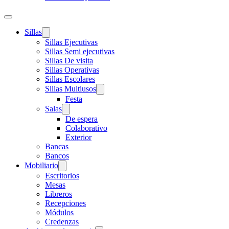
Sillas
Sillas Ejecutivas
Sillas Semi ejecutivas
Sillas De visita
Sillas Operativas
Sillas Escolares
Sillas Multiusos
Festa
Salas
De espera
Colaborativo
Exterior
Bancas
Bancos
Mobiliario
Escritorios
Mesas
Libreros
Recepciones
Módulos
Credenzas