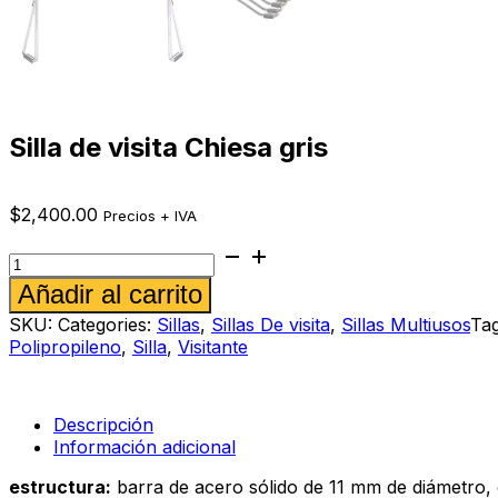
Silla de visita Chiesa gris
$
2,400.00
Precios + IVA
Silla
de
Alternative:
Añadir al carrito
visita
Chiesa
SKU:
Categories:
Sillas
,
Sillas De visita
,
Sillas Multiusos
Ta
gris
Polipropileno
,
Silla
,
Visitante
cantidad
Descripción
Información adicional
estructura:
barra de acero sólido de 11 mm de diámetro,