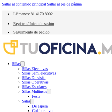
Saltar al contenido principal
Saltar al pie de página
Llámanos: 81 4170 8002
Registro / Inicio de sesión
Seguimiento de pedido
Sillas
Sillas Ejecutivas
Sillas Semi ejecutivas
Sillas De visita
Sillas Operativas
Sillas Escolares
Sillas Multiusos
Festa
Salas
De espera
Colaborativo