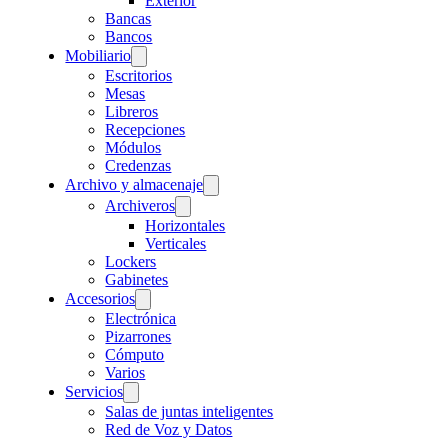
Exterior
Bancas
Bancos
Mobiliario
Escritorios
Mesas
Libreros
Recepciones
Módulos
Credenzas
Archivo y almacenaje
Archiveros
Horizontales
Verticales
Lockers
Gabinetes
Accesorios
Electrónica
Pizarrones
Cómputo
Varios
Servicios
Salas de juntas inteligentes
Red de Voz y Datos