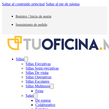
Saltar al contenido principal
Saltar al pie de página
Registro / Inicio de sesión
Seguimiento de pedido
Sillas
Sillas Ejecutivas
Sillas Semi ejecutivas
Sillas De visita
Sillas Operativas
Sillas Escolares
Sillas Multiusos
Festa
Salas
De espera
Colaborativo