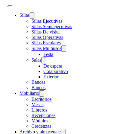
Sillas
Sillas Ejecutivas
Sillas Semi ejecutivas
Sillas De visita
Sillas Operativas
Sillas Escolares
Sillas Multiusos
Festa
Salas
De espera
Colaborativo
Exterior
Bancas
Bancos
Mobiliario
Escritorios
Mesas
Libreros
Recepciones
Módulos
Credenzas
Archivo y almacenaje