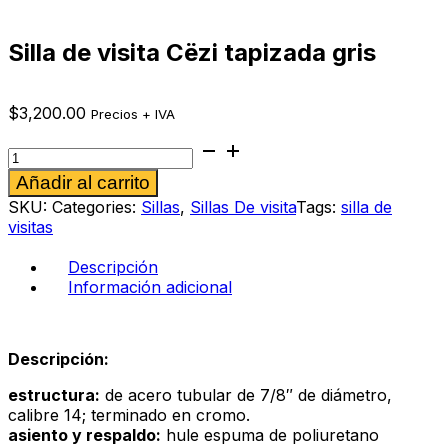
Silla de visita Cëzi tapizada gris
$
3,200.00
Precios + IVA
Silla
de
Alternative:
Añadir al carrito
visita
Cëzi
SKU:
Categories:
Sillas
,
Sillas De visita
Tags:
silla de
tapizada
visitas
gris
cantidad
Descripción
Información adicional
Descripción:
estructura:
de acero tubular de 7/8″ de diámetro,
calibre 14; terminado en cromo.
asiento y respaldo:
hule espuma de poliuretano