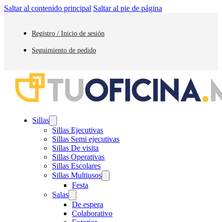
Saltar al contenido principal
Saltar al pie de página
Registro / Inicio de sesión
Seguimiento de pedido
Sillas
Sillas Ejecutivas
Sillas Semi ejecutivas
Sillas De visita
Sillas Operativas
Sillas Escolares
Sillas Multiusos
Festa
Salas
De espera
Colaborativo