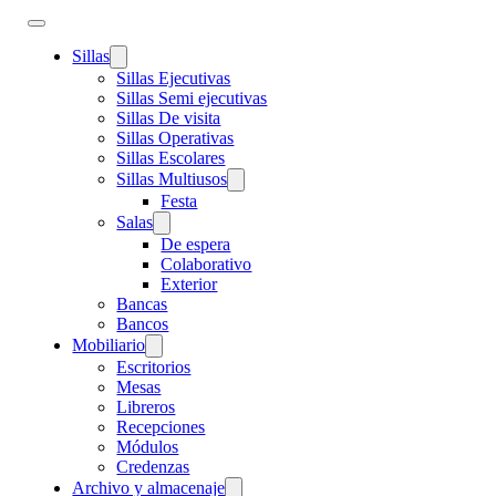
Sillas
Sillas Ejecutivas
Sillas Semi ejecutivas
Sillas De visita
Sillas Operativas
Sillas Escolares
Sillas Multiusos
Festa
Salas
De espera
Colaborativo
Exterior
Bancas
Bancos
Mobiliario
Escritorios
Mesas
Libreros
Recepciones
Módulos
Credenzas
Archivo y almacenaje