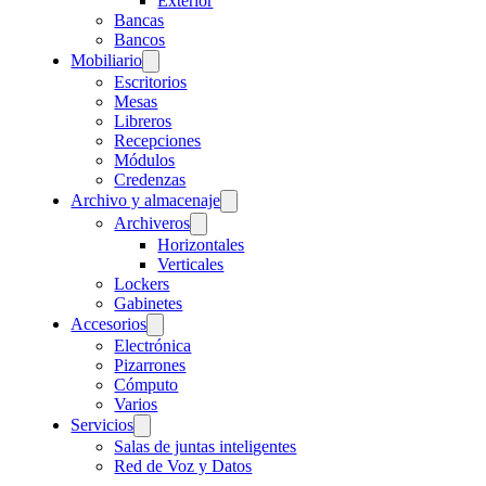
Exterior
Bancas
Bancos
Mobiliario
Escritorios
Mesas
Libreros
Recepciones
Módulos
Credenzas
Archivo y almacenaje
Archiveros
Horizontales
Verticales
Lockers
Gabinetes
Accesorios
Electrónica
Pizarrones
Cómputo
Varios
Servicios
Salas de juntas inteligentes
Red de Voz y Datos