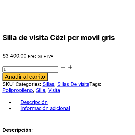
Silla de visita Cëzi pcr movil gris
$
3,400.00
Precios + IVA
Silla
de
Alternative:
Añadir al carrito
visita
Cëzi
SKU:
Categories:
Sillas
,
Sillas De visita
Tags:
pcr
Polipropileno
,
Silla
,
Visita
movil
gris
Descripción
cantidad
Información adicional
Descripción: